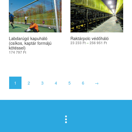
Labdarúgó kapuháló
Raktárpolc védőháló
(csíkos, kaptár formájú
23 233
Ft
–
256 951
Ft
kötéssel)
174 797
Ft
SELECT OPTIONS
SELECT OPTIONS
1
2
3
4
5
6
→