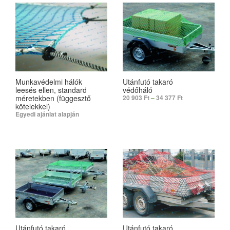
Munkavédelmi hálók
Utánfutó takaró
leesés ellen, standard
védőháló
méretekben (függesztő
20 903
Ft
–
34 377
Ft
kötelekkel)
Egyedi ajánlat alapján
SELECT OPTIONS
SELECT OPTIONS
Utánfutó takaró
Utánfutó takaró