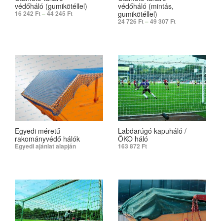
védőháló (gumikötéllel)
védőháló (mintás,
gumikötéllel)
16 242
Ft
–
44 245
Ft
24 726
Ft
–
49 307
Ft
SELECT OPTIONS
SELECT OPTIONS
Egyedi méretű
Labdarúgó kapuháló /
rakományvédő hálók
ÖKO háló
Egyedi ajánlat alapján
163 872
Ft
SELECT OPTIONS
ADD TO CART