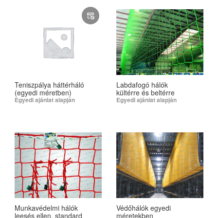
Teniszpálya háttérháló
Labdafogó hálók
(egyedi méretben)
kültérre és beltérre
Egyedi ajánlat alapján
Egyedi ajánlat alapján
READ MORE
SELECT OPTIONS
Munkavédelmi hálók
Védőhálók egyedi
leesés ellen, standard
méretekben