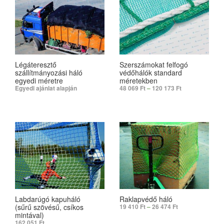
Légáteresztő
Szerszámokat felfogó
szállítmányozási háló
védőhálók standard
egyedi méretre
méretekben
Egyedi ajánlat alapján
48 069
Ft
–
120 173
Ft
SELECT OPTIONS
SELECT OPTIONS
Labdarúgó kapuháló
Raklapvédő háló
(sűrű szövésű, csíkos
19 410
Ft
–
26 474
Ft
mintával)
162 051
Ft