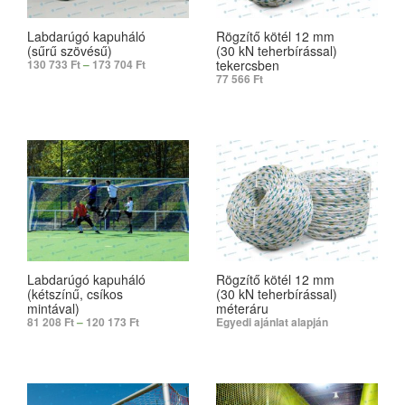
Labdarúgó kapuháló
Rögzítő kötél 12 mm
(sűrű szövésű)
(30 kN teherbírással)
tekercsben
130 733
Ft
–
173 704
Ft
77 566
Ft
SELECT OPTIONS
ADD TO CART
Labdarúgó kapuháló
Rögzítő kötél 12 mm
(kétszínű, csíkos
(30 kN teherbírással)
mintával)
méteráru
81 208
Ft
–
120 173
Ft
Egyedi ajánlat alapján
SELECT OPTIONS
SELECT OPTIONS