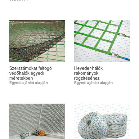
SELECT OPTIONS
SELECT OPTIONS
Szerszámokat felfogó
Heveder-hálók
védőhálók egyedi
rakományok
méretekben
rögzítéséhez
Egyedi ajánlat alapján
Egyedi ajánlat alapján
SELECT OPTIONS
SELECT OPTIONS