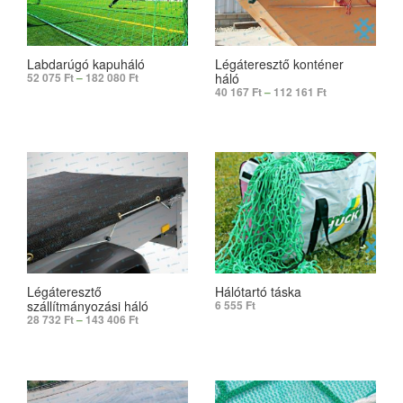
Labdarúgó kapuháló
Légáteresztő konténer
háló
52 075
Ft
–
182 080
Ft
40 167
Ft
–
112 161
Ft
SELECT OPTIONS
SELECT OPTIONS
Légáteresztő
Hálótartó táska
szállítmányozási háló
6 555
Ft
28 732
Ft
–
143 406
Ft
ADD TO CART
SELECT OPTIONS