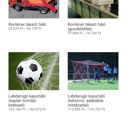
Konténer takaró háló
Konténer takaró háló
(gumikötéllel)
25 673
Ft
–
90 130
Ft
37 909
Ft
–
76 728
Ft
SELECT OPTIONS
SELECT OPTIONS
Labdarúgó kapuháló
Labdarúgó kapuháló
(kaptár formájú
(kétszínű, sakktábla
kötéssel)
mintázattal)
103 786
Ft
–
163 872
Ft
112 890
Ft
–
174 797
Ft
SELECT OPTIONS
SELECT OPTIONS