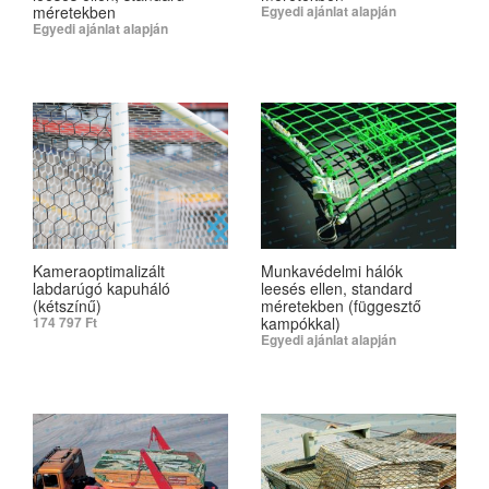
méretekben
Egyedi ajánlat alapján
Egyedi ajánlat alapján
SELECT OPTIONS
SELECT OPTIONS
Kameraoptimalizált
Munkavédelmi hálók
labdarúgó kapuháló
leesés ellen, standard
(kétszínű)
méretekben (függesztő
kampókkal)
174 797
Ft
Egyedi ajánlat alapján
ADD TO CART
SELECT OPTIONS