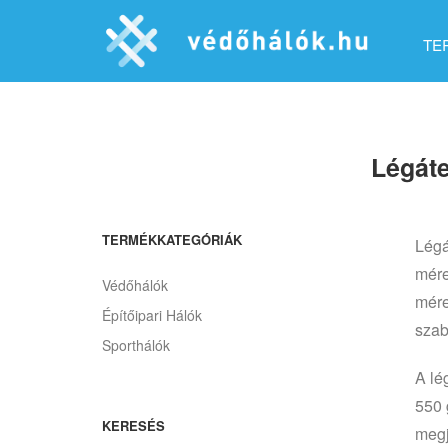
TE
Légáte
TERMÉKKATEGÓRIÁK
Légá
mére
Védőhálók
mére
Építőipari Hálók
szabo
Sporthálók
A lé
550 
KERESÉS
megj