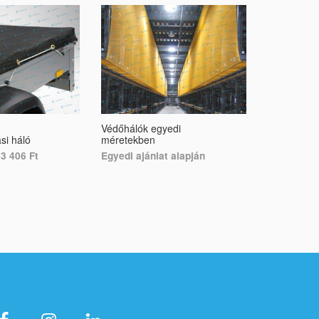
Védőhálók egyedi
Egyedi mér
si háló
méretekben
rakományv
43 406
Ft
Egyedi ajánlat alapján
Egyedi ajá
ONS
SELECT OPTIONS
SELECT O