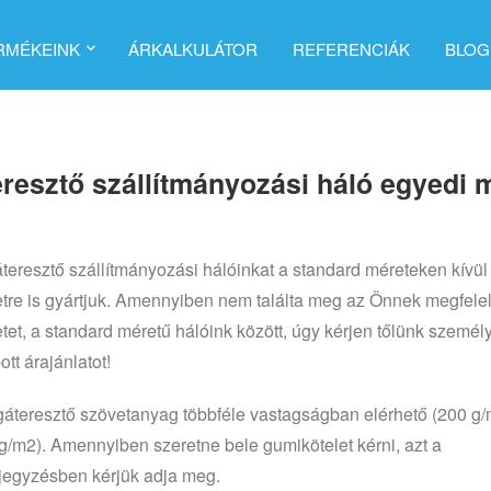
RMÉKEINK
ÁRKALKULÁTOR
REFERENCIÁK
BLOG
resztő szállítmányozási háló egyedi 
teresztő szállítmányozási hálóinkat a standard méreteken kívül
tre is gyártjuk. Amennyiben nem találta meg az Önnek megfele
tet, a standard méretű hálóink között, úgy kérjen tőlünk személ
tt árajánlatot!
gáteresztő szövetanyag többféle vastagságban elérhető (200 g/
g/m2). Amennyiben szeretne bele gumikötelet kérni, azt a
egyzésben kérjük adja meg.