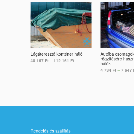
Légáteresztő konténer háló
Autóba csomago
rögzítésére hasz
40 167
Ft
–
112 161
Ft
hálók
4 734
Ft
–
7 647
SELECT OPTIONS
SELECT OPTION
Rendelés és szállítás