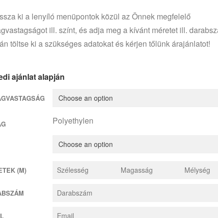
ssza ki a lenyíló menüpontok közül az Önnek megfelelő
gvastagságot ill. színt, és adja meg a kívánt méretet ill. darabs
án töltse ki a szükséges adatokat és kérjen tőlünk árajánlatot!
di ajánlat alapján
AGVASTAGSÁG
Polyethylen
AG
TEK (M)
ABSZÁM
L