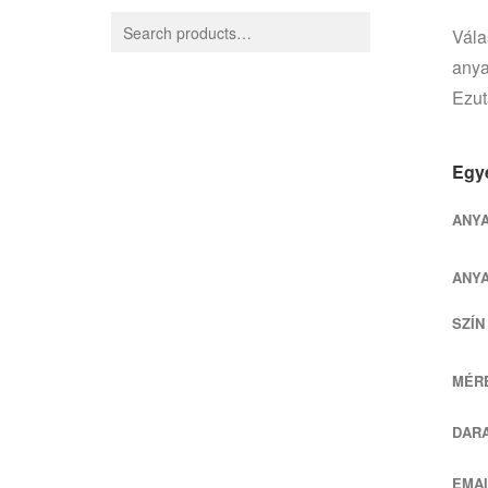
Vála
anya
Ezut
Egye
ANY
ANY
SZÍN
MÉRE
DAR
EMAI