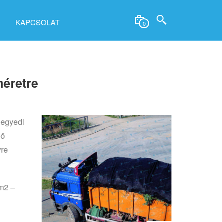
KAPCSOLAT
0
méretre
 egyedi
lő
yre
m2 –