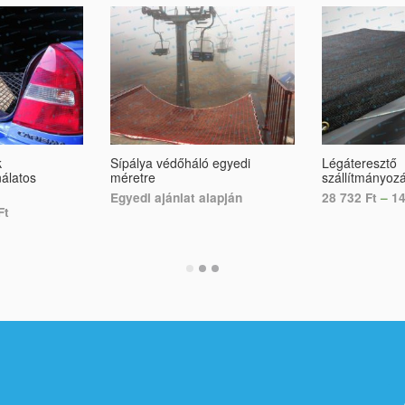
k
Sípálya védőháló egyedi
Légáteresztő
nálatos
méretre
szállítmányozá
Egyedi ajánlat alapján
28 732
Ft
–
1
Ft
SELECT OPTIONS
SELECT OPTI
S