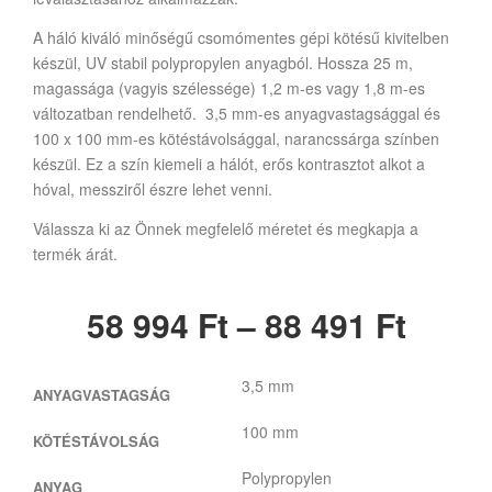
A háló kiváló minőségű csomómentes gépi kötésű kivitelben
készül, UV stabil polypropylen anyagból. Hossza 25 m,
magassága (vagyis szélessége) 1,2 m-es vagy 1,8 m-es
változatban rendelhető. 3,5 mm-es anyagvastagsággal és
100 x 100 mm-es kötéstávolsággal, narancssárga színben
készül. Ez a szín kiemeli a hálót, erős kontrasztot alkot a
hóval, messziről észre lehet venni.
Válassza ki az Önnek megfelelő méretet és megkapja a
termék árát.
58 994
Ft
–
88 491
Ft
3,5 mm
ANYAGVASTAGSÁG
100 mm
KÖTÉSTÁVOLSÁG
Polypropylen
ANYAG