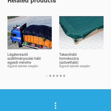
Légáteresztő
Takaróháló
szállítmányozási háló
homokozóra
egyedi méretre
(szövetháló)
Egyedi ajánlat alapján
Egyedi ajánlat alapján
SELECT OPTIONS
SELECT OPTIONS