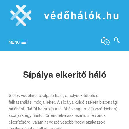
MENU
0
Sípálya elkerítő háló
Síelők védelmét szolgáló háló, amelynek többféle
felhasználási módja lehet. A sípálya külső szélein biztonsági
hálóként, (körül határolja a lejtőt és segít a tájékozódásban),
sípályák egymástól történő elválasztására, sífelvonók
elkerítésére, valamint veszélyesebb hegyi szakaszok
leválasztásához alkalmazzák.