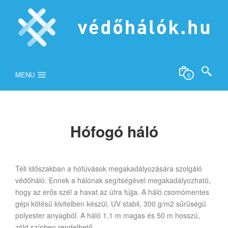
MENU
0
Hófogó háló
Téli időszakban a hófúvások megakadályozására szolgáló
védőháló. Ennek a hálónak segítségével megakadályozható,
hogy az erős szél a havat az útra fújja. A háló csomómentes
gépi kötésű kivitelben készül, UV stabil, 300 g/m2 sűrűségű
polyester anyagból. A háló 1,1 m magas és 50 m hosszú,
zöld színben rendelhető.