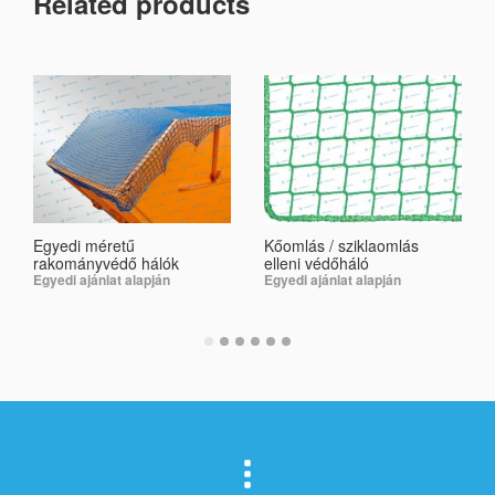
Related products
Egyedi méretű
Kőomlás / sziklaomlás
rakományvédő hálók
elleni védőháló
Egyedi ajánlat alapján
Egyedi ajánlat alapján
SELECT OPTIONS
SELECT OPTIONS