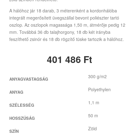
A hálóhoz jár 18 darab, 3 méterenként a kordonhálóba
integrált megerősített üvegszállal bevont poliészter tartó
oszlop. Az oszlopok magassága 1,50 m, átmérője pedig 12
mm. Továbbá 36 db talajhorgony, 18 db két irányba
feszíthető zsinór és 18 db rögzítő tüske tartozik a hálóhoz.
401 486
Ft
300 g/m2
ANYAGVASTAGSÁG
Polyethylen
ANYAG
1,1 m
SZÉLESSÉG
50 m
HOSSZÚSÁG
Zöld
SZÍN