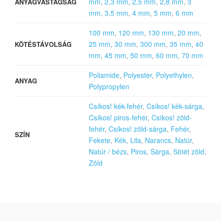
mm
,
2,3 mm
,
2,5 mm
,
2,8 mm
,
3
ANYAGVASTAGSÁG
mm
,
3,5 mm
,
4 mm
,
5 mm
,
6 mm
100 mm
,
120 mm
,
130 mm
,
20 mm
,
25 mm
,
30 mm
,
300 mm
,
35 mm
,
40
KÖTÉSTÁVOLSÁG
mm
,
45 mm
,
50 mm
,
60 mm
,
70 mm
Poliamide
,
Polyester
,
Polyethylen
,
ANYAG
Polypropylen
Csíkos! kék-fehér
,
Csíkos! kék-sárga
,
Csíkos! piros-fehér
,
Csíkos! zöld-
fehér
,
Csíkos! zöld-sárga
,
Fehér
,
SZÍN
Fekete
,
Kék
,
Lila
,
Narancs
,
Natúr
,
Natúr / bézs
,
Piros
,
Sárga
,
Sötét zöld
,
Zöld