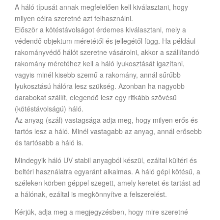
A háló típusát annak megfelelően kell kiválasztani, hogy
milyen célra szeretné azt felhasználni.
Először a kötéstávolságot érdemes kiválasztani, mely a
védendő objektum méretétől és jellegétől függ. Ha például
rakományvédő hálót szeretne vásárolni, akkor a szállítandó
rakomány méretéhez kell a háló lyukosztását igazítani,
vagyis minél kisebb szemű a rakomány, annál sűrűbb
lyukosztású hálóra lesz szükség. Azonban ha nagyobb
darabokat szállít, elegendő lesz egy ritkább szövésű
(kötéstávolságú) háló.
Az anyag (szál) vastagsága adja meg, hogy milyen erős és
tartós lesz a háló. Minél vastagabb az anyag, annál erősebb
és tartósabb a háló is.
Mindegyik háló UV stabil anyagból készül, ezáltal kültéri és
beltéri használatra egyaránt alkalmas. A háló gépi kötésű, a
széleken körben géppel szegett, amely keretet és tartást ad
a hálónak, ezáltal is megkönnyítve a felszerelést.
Kérjük, adja meg a megjegyzésben, hogy mire szeretné