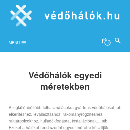
MENU
0
Védőhálók egyedi
méretekben
A legkülönbözőbb felhasználásokra gyártunk védőhálókat, pl.
elkerítéshez, leválasztáshoz, rakományrögzítéshez,
raktárpolcokhoz, hulladékfogásra, installációnak… stb.
Ezeket a hálókat rend szerint egyedi méretre készítjük.