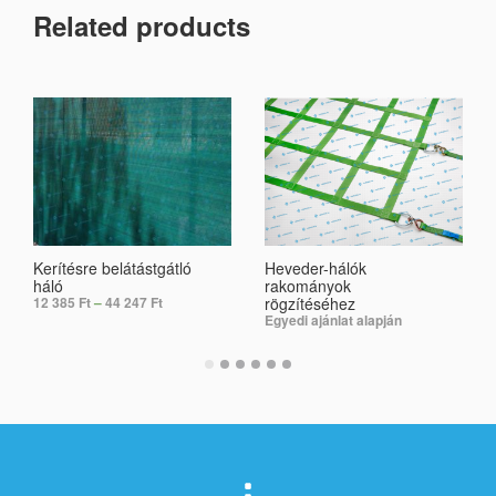
Related products
Kerítésre belátástgátló
Heveder-hálók
háló
rakományok
rögzítéséhez
12 385
Ft
–
44 247
Ft
Egyedi ajánlat alapján
SELECT OPTIONS
SELECT OPTIONS