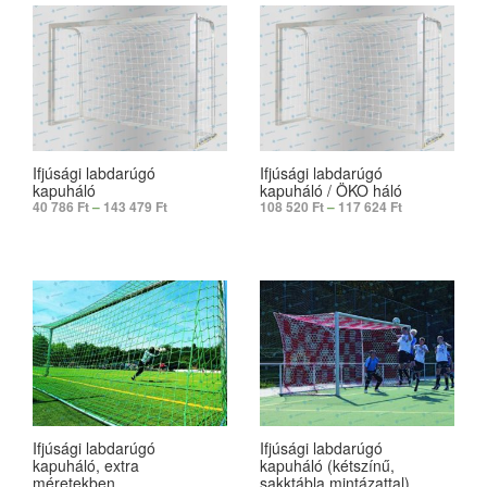
Ifjúsági labdarúgó
Ifjúsági labdarúgó
kapuháló
kapuháló / ÖKO háló
40 786
Ft
–
143 479
Ft
108 520
Ft
–
117 624
Ft
SELECT OPTIONS
SELECT OPTIONS
Ifjúsági labdarúgó
Ifjúsági labdarúgó
kapuháló, extra
kapuháló (kétszínű,
méretekben
sakktábla mintázattal)