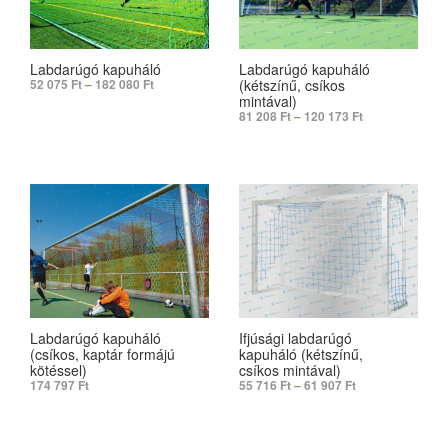
Labdarúgó kapuháló
Labdarúgó kapuháló
(kétszínű, csíkos
52 075
Ft
–
182 080
Ft
mintával)
81 208
Ft
–
120 173
Ft
SELECT OPTIONS
SELECT OPTIONS
Labdarúgó kapuháló
Ifjúsági labdarúgó
(csíkos, kaptár formájú
kapuháló (kétszínű,
kötéssel)
csíkos mintával)
174 797
Ft
55 716
Ft
–
61 907
Ft
SELECT OPTIONS
SELECT OPTIONS