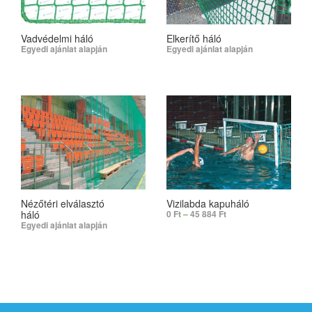
Vadvédelmi háló
Elkerítő háló
Egyedi ajánlat alapján
Egyedi ajánlat alapján
SELECT OPTIONS
SELECT OPTIONS
Nézőtéri elválasztó
Vizilabda kapuháló
háló
0
Ft
–
45 884
Ft
Egyedi ajánlat alapján
SELECT OPTIONS
SELECT OPTIONS