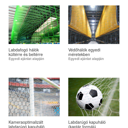
Labdafogó hálók
Védőhálók egyedi
kültérre és beltérre
méretekben
Egyedi ajánlat alapján
Egyedi ajánlat alapján
SELECT OPTIONS
SELECT OPTIONS
Kameraoptimalizált
Labdarúgó kapuháló
labdarúgó kapuháló
(kaptár formájú