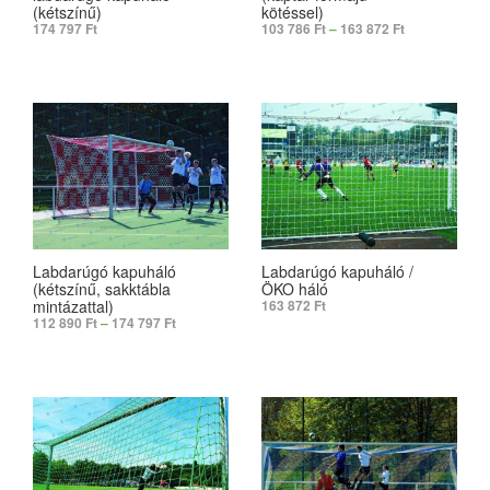
(kétszínű)
kötéssel)
174 797
Ft
103 786
Ft
–
163 872
Ft
ADD TO CART
SELECT OPTIONS
Labdarúgó kapuháló
Labdarúgó kapuháló /
(kétszínű, sakktábla
ÖKO háló
mintázattal)
163 872
Ft
112 890
Ft
–
174 797
Ft
ADD TO CART
SELECT OPTIONS