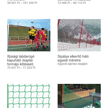
38 601
Ft
–
101 236
Ft
72 468
Ft
–
80 115
Ft
SELECT OPTIONS
SELECT OPTIONS
Ifjúsági labdarúgó
Sípálya elkerítő háló
kapuháló (kaptár
egyedi méretre
formájú kötéssel)
Egyedi ajánlat alapján
70 647
Ft
–
77 202
Ft
SELECT OPTIONS
SELECT OPTIONS