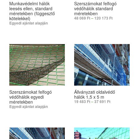
Munkavédelmi hálók
Szerszámokat felfogó
leesés ellen, standard
védőhálók standard
méretekben (függesztő
méretekben
kötelekkel)
48 069
Ft
–
120 173
Ft
Egyedi ajánlat alapján
SELECT OPTIONS
SELECT OPTIONS
Szerszámokat felfogó
Állványzati oldalvédő
védőhálók egyedi
hálók 1,5 x 5 m
méretekben
19 483
Ft
–
37 691
Ft
Egyedi ajánlat alapján
SELECT OPTIONS
SELECT OPTIONS