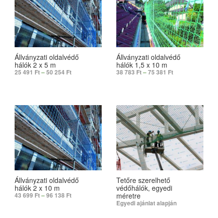
Állványzati oldalvédő
Állványzati oldalvédő
hálók 2 x 5 m
hálók 1,5 x 10 m
25 491
Ft
–
50 254
Ft
38 783
Ft
–
75 381
Ft
SELECT OPTIONS
SELECT OPTIONS
Állványzati oldalvédő
Tetőre szerelhető
hálók 2 x 10 m
védőhálók, egyedi
méretre
43 699
Ft
–
96 138
Ft
Egyedi ajánlat alapján
SELECT OPTIONS