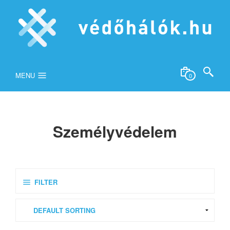
MENU
0
Személyvédelem
FILTER