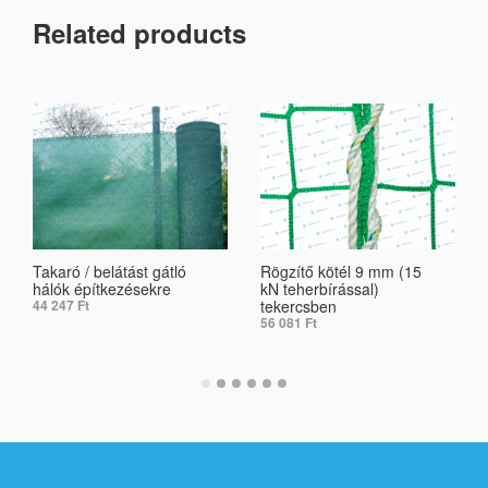
Related products
Takaró / belátást gátló
Rögzítő kötél 9 mm (15
hálók építkezésekre
kN teherbírással)
tekercsben
44 247
Ft
56 081
Ft
ADD TO CART
ADD TO CART