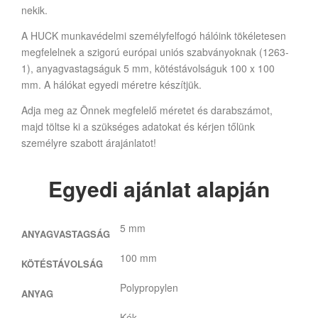
nekik.
A HUCK munkavédelmi személyfelfogó hálóink tökéletesen
megfelelnek a szigorú európai uniós szabványoknak (1263-
1), anyagvastagságuk 5 mm, kötéstávolságuk 100 x 100
mm. A hálókat egyedi méretre készítjük.
Adja meg az Önnek megfelelő méretet és darabszámot,
majd töltse ki a szükséges adatokat és kérjen tőlünk
személyre szabott árajánlatot!
Egyedi ajánlat alapján
5 mm
ANYAGVASTAGSÁG
100 mm
KÖTÉSTÁVOLSÁG
Polypropylen
ANYAG
Kék