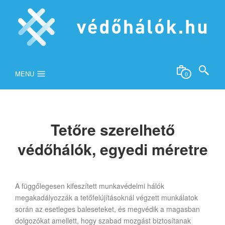
MENU
0
Tetőre szerelhető
védőhálók, egyedi méretre
A függőlegesen kifeszített munkavédelmi hálók
megakadályozzák a tetőfelújításoknál végzett munkálatok
során az esetleges baleseteket, és megvédik a magasban
dolgozókat amellett, hogy szabad mozgást biztosítanak