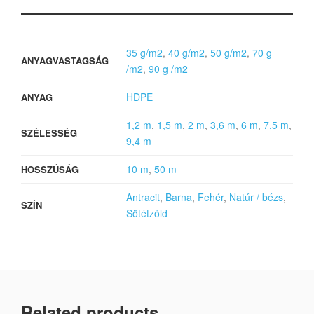
35 g/m2
,
40 g/m2
,
50 g/m2
,
70 g
ANYAGVASTAGSÁG
/m2
,
90 g /m2
HDPE
ANYAG
1,2 m
,
1,5 m
,
2 m
,
3,6 m
,
6 m
,
7,5 m
,
SZÉLESSÉG
9,4 m
10 m
,
50 m
HOSSZÚSÁG
Antracit
,
Barna
,
Fehér
,
Natúr / bézs
,
SZÍN
Sötétzöld
Related products