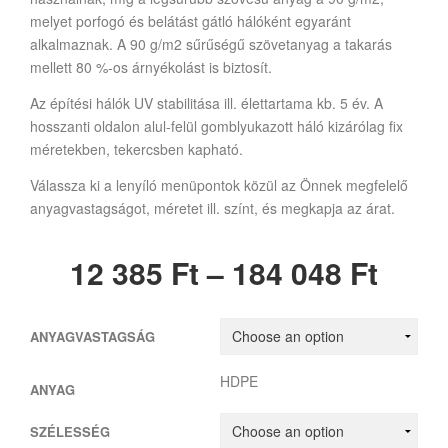
melyet porfogó és belátást gátló hálóként egyaránt
alkalmaznak. A 90 g/m2 sűrűségű szövetanyag a takarás
mellett 80 %-os árnyékolást is biztosít.
Az építési hálók UV stabilitása ill. élettartama kb. 5 év. A
hosszanti oldalon alul-felül gomblyukazott háló kizárólag fix
méretekben, tekercsben kapható.
Válassza ki a lenyíló menüpontok közül az Önnek megfelelő
anyagvastagságot, méretet ill. színt, és megkapja az árat.
12 385
Ft
–
184 048
Ft
ANYAGVASTAGSÁG
HDPE
ANYAG
SZÉLESSÉG