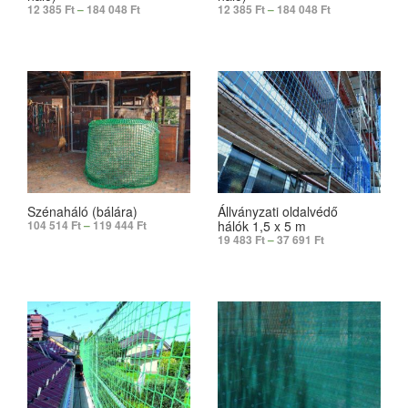
12 385
Ft
–
184 048
Ft
12 385
Ft
–
184 048
Ft
SELECT OPTIONS
SELECT OPTIONS
Szénaháló (bálára)
Állványzati oldalvédő
hálók 1,5 x 5 m
104 514
Ft
–
119 444
Ft
19 483
Ft
–
37 691
Ft
SELECT OPTIONS
SELECT OPTIONS