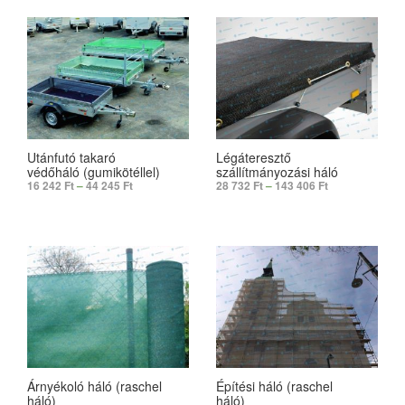
Utánfutó takaró
Légáteresztő
védőháló (gumikötéllel)
szállítmányozási háló
16 242
Ft
–
44 245
Ft
28 732
Ft
–
143 406
Ft
SELECT OPTIONS
SELECT OPTIONS
Árnyékoló háló (raschel
Építési háló (raschel
háló)
háló)