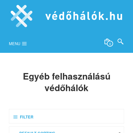
MENU
0
Egyéb felhasználású
védőhálók
FILTER