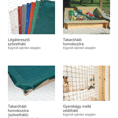
Légáteresztő
Takaróháló
szövetháló
homokozóra
Egyedi ajánlat alapján
Egyedi ajánlat alapján
SELECT OPTIONS
SELECT OPTIONS
Takaróháló
Gyerekágy mellé
homokozóra
védőháló
(szövetháló)
Egyedi ajánlat alapján