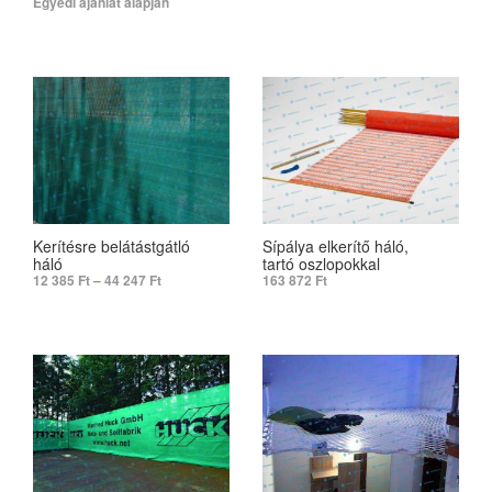
Egyedi ajánlat alapján
SELECT OPTIONS
SELECT OPTIONS
Kerítésre belátástgátló
Sípálya elkerítő háló,
háló
tartó oszlopokkal
12 385
Ft
–
44 247
Ft
163 872
Ft
SELECT OPTIONS
ADD TO CART