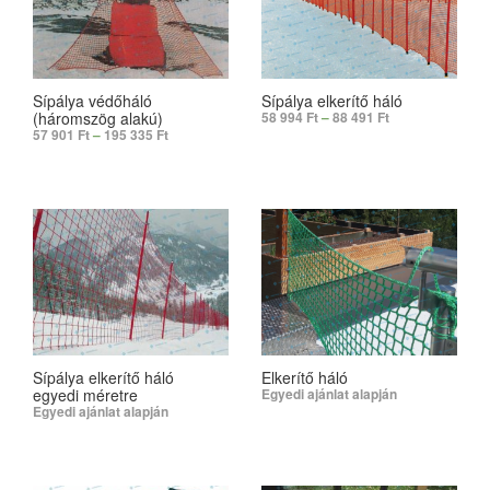
Sípálya védőháló
Sípálya elkerítő háló
(háromszög alakú)
58 994
Ft
–
88 491
Ft
57 901
Ft
–
195 335
Ft
SELECT OPTIONS
SELECT OPTIONS
Sípálya elkerítő háló
Elkerítő háló
egyedi méretre
Egyedi ajánlat alapján
Egyedi ajánlat alapján
SELECT OPTIONS
SELECT OPTIONS