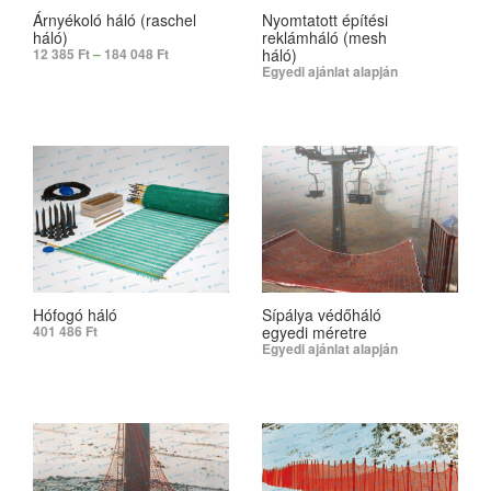
Árnyékoló háló (raschel
Nyomtatott építési
háló)
reklámháló (mesh
háló)
12 385
Ft
–
184 048
Ft
Egyedi ajánlat alapján
SELECT OPTIONS
SELECT OPTIONS
Hófogó háló
Sípálya védőháló
egyedi méretre
401 486
Ft
Egyedi ajánlat alapján
SELECT OPTIONS
SELECT OPTIONS