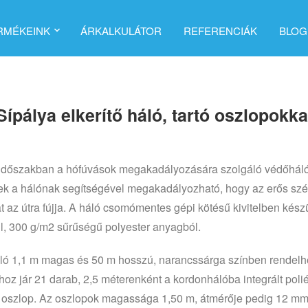
RMÉKEINK
ÁRKALKULÁTOR
REFERENCIÁK
BLOG
Sípálya elkerítő háló, tartó oszlopokka
 időszakban a hófúvások megakadályozására szolgáló védőháló
k a hálónak segítségével megakadályozható, hogy az erős szé
t az útra fújja. A háló csomómentes gépi kötésű kivitelben kész
il, 300 g/m2 sűrűségű polyester anyagból.
ló 1,1 m magas és 50 m hosszú, narancssárga színben rendelh
hoz jár 21 darab, 2,5 méterenként a kordonhálóba integrált poli
ó oszlop. Az oszlopok magassága 1,50 m, átmérője pedig 12 mm