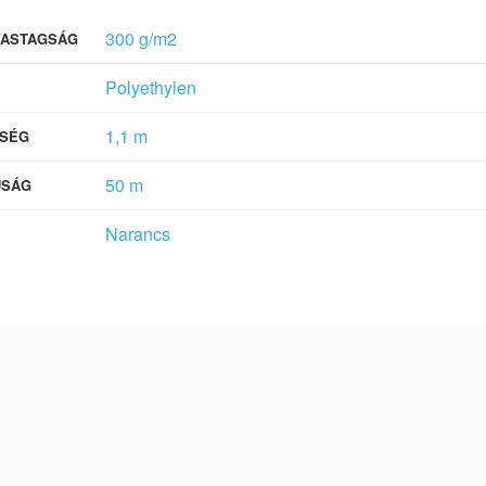
300 g/m2
VASTAGSÁG
Polyethylen
1,1 m
SÉG
50 m
ÚSÁG
Narancs