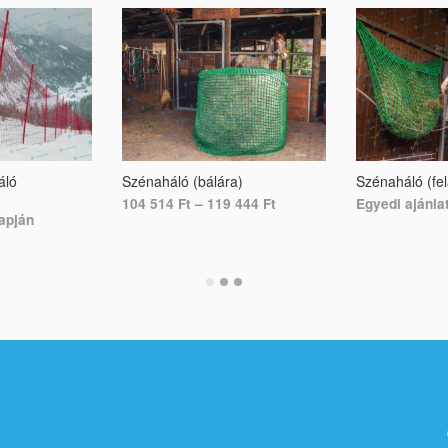
áló
Szénaháló (bálára)
Szénaháló (fe
104 514
Ft
–
119 444
Ft
Egyedi ajánla
lapján
SELECT OPTIONS
SELECT OPTI
S