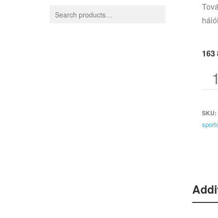
Tová
háló
163
SKU:
sport
Addi