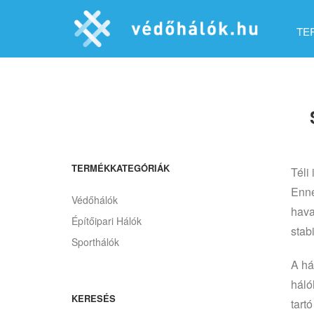
TE
TERMÉKKATEGÓRIÁK
Téli
Enne
Védőhálók
hava
Építőipari Hálók
stab
Sporthálók
A há
háló
KERESÉS
tart