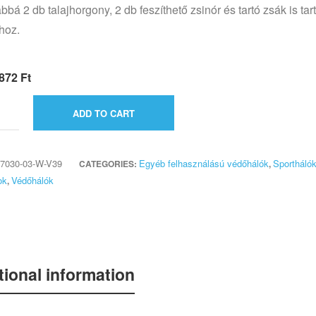
bbá 2 db talajhorgony, 2 db feszíthető zsinór és tartó zsák is tar
hoz.
 872
Ft
ADD TO CART
7030-03-W-V39
Egyéb felhasználású védőhálók
Sportháló
CATEGORIES:
,
ok
Védőhálók
,
tional information