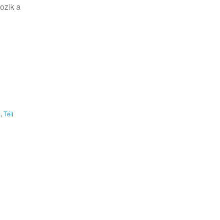
tozik a
k
Téli
,