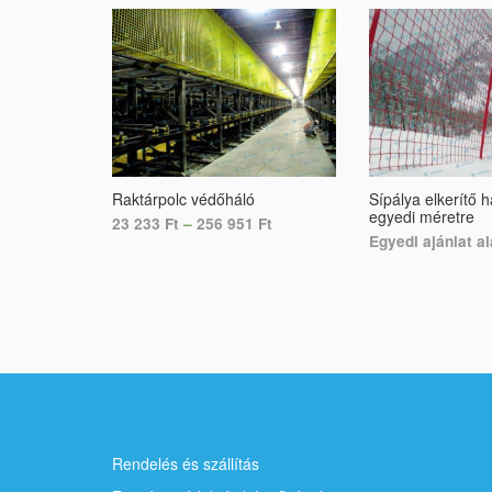
Raktárpolc védőháló
Sípálya elkerítő h
egyedi méretre
23 233
Ft
–
256 951
Ft
Egyedi ajánlat a
SELECT OPTIONS
SELECT OPTION
Rendelés és szállítás