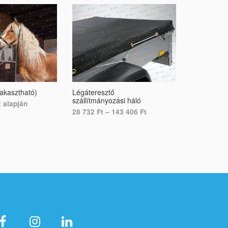
lakasztható)
Légáteresztő
Raklapvédő
szállítmányozási háló
t alapján
19 410
Ft
28 732
Ft
–
143 406
Ft
ONS
SELECT O
SELECT OPTIONS