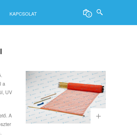
KAPCSOLAT
0
l
.
l a
ül, UV
ető. A
észter
.