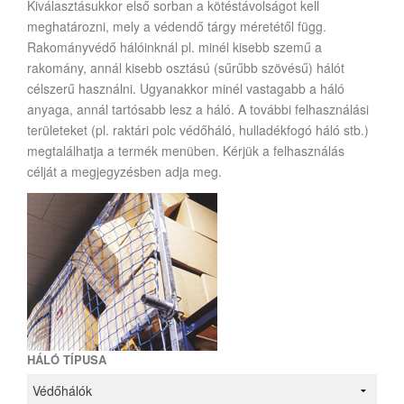
Kiválasztásukkor első sorban a kötéstávolságot kell
meghatározni, mely a védendő tárgy méretétől függ.
Rakományvédő hálóinknál pl. minél kisebb szemű a
rakomány, annál kisebb osztású (sűrűbb szövésű) hálót
célszerű használni. Ugyanakkor minél vastagabb a háló
anyaga, annál tartósabb lesz a háló. A további felhasználási
területeket (pl. raktári polc védőháló, hulladékfogó háló stb.)
megtalálhatja a termék menüben. Kérjük a felhasználás
célját a megjegyzésben adja meg.
HÁLÓ TÍPUSA