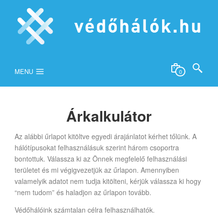
MENU
0
Árkalkulátor
Az alábbi űrlapot kitöltve egyedi árajánlatot kérhet tőlünk. A
hálótípusokat felhasználásuk szerint három csoportra
bontottuk. Válassza ki az Önnek megfelelő felhasználási
területet és mi végigvezetjük az űrlapon. Amennyiben
valamelyik adatot nem tudja kitölteni, kérjük válassza ki hogy
“nem tudom” és haladjon az űrlapon tovább.
Védőhálóink számtalan célra felhasználhatók.