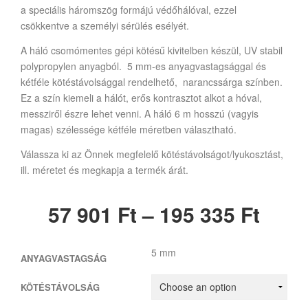
a speciális háromszög formájú védőhálóval, ezzel
csökkentve a személyi sérülés esélyét.
A háló csomómentes gépi kötésű kivitelben készül, UV stabil
polypropylen anyagból. 5 mm-es anyagvastagsággal és
kétféle kötéstávolsággal rendelhető, narancssárga színben.
Ez a szín kiemeli a hálót, erős kontrasztot alkot a hóval,
messziről észre lehet venni. A háló 6 m hosszú (vagyis
magas) szélessége kétféle méretben választható.
Válassza ki az Önnek megfelelő kötéstávolságot/lyukosztást,
ill. méretet és megkapja a termék árát.
57 901
Ft
–
195 335
Ft
5 mm
ANYAGVASTAGSÁG
KÖTÉSTÁVOLSÁG