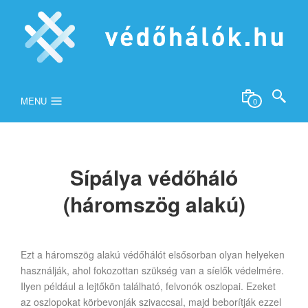
MENU
0
Sípálya védőháló
(háromszög alakú)
Ezt a háromszög alakú védőhálót elsősorban olyan helyeken
használják, ahol fokozottan szükség van a síelők védelmére.
Ilyen például a lejtőkön található, felvonók oszlopai. Ezeket
az oszlopokat körbevonják szivaccsal, majd beborítják ezzel