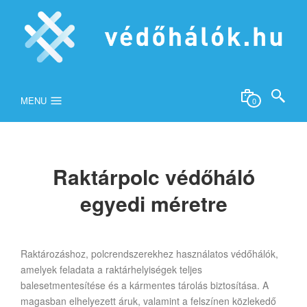
MENU
0
Raktárpolc védőháló
egyedi méretre
Raktározáshoz, polcrendszerekhez használatos védőhálók,
amelyek feladata a raktárhelyiségek teljes
balesetmentesítése és a kármentes tárolás biztosítása. A
magasban elhelyezett áruk, valamint a felszínen közlekedő