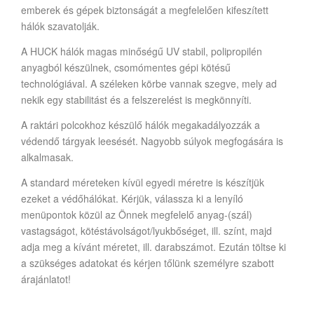
emberek és gépek biztonságát a megfelelően kifeszített
hálók szavatolják.
A HUCK hálók magas minőségű UV stabil, polipropilén
anyagból készülnek, csomómentes gépi kötésű
technológiával. A széleken körbe vannak szegve, mely ad
nekik egy stabilitást és a felszerelést is megkönnyíti.
A raktári polcokhoz készülő hálók megakadályozzák a
védendő tárgyak leesését. Nagyobb súlyok megfogására is
alkalmasak.
A standard méreteken kívül egyedi méretre is készítjük
ezeket a védőhálókat. Kérjük, válassza ki a lenyíló
menüpontok közül az Önnek megfelelő anyag-(szál)
vastagságot, kötéstávolságot/lyukbőséget, ill. színt, majd
adja meg a kívánt méretet, ill. darabszámot. Ezután töltse ki
a szükséges adatokat és kérjen tőlünk személyre szabott
árajánlatot!