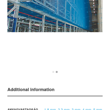
Additional information
1,8 mm
,
2,3 mm
,
3 mm
,
4 mm
,
5 mm
ANYAGVASTAGSÁG