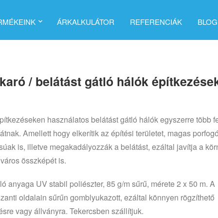
RMÉKEINK
ÁRKALKULÁTOR
REFERENCIÁK
BLOG
karó / belátást gátló hálók építkezése
pítkezéseken használatos belátást gátló hálók egyszerre több f
llátnak. Amellett hogy elkerítik az építési területet, magas porfog
súak is, illetve megakadályozzák a belátást, ezáltal javítja a kö
 város összképét is.
ló anyaga UV stabil poliészter, 85 g/m sűrű, mérete 2 x 50 m. A
zanti oldalain sűrűn gomblyukazott, ezáltal könnyen rögzíthető
tésre vagy állványra. Tekercsben szállítjuk.