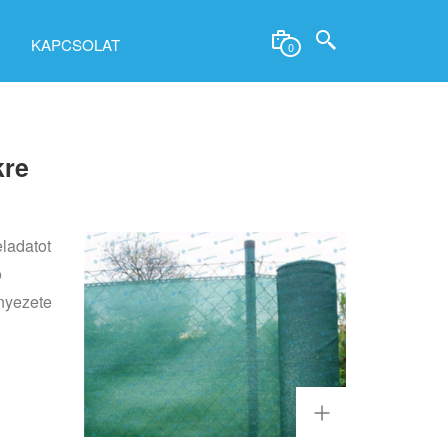
KAPCSOLAT
0
kre
eladatot
ó
rnyezete