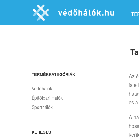
TE
Ta
TERMÉKKATEGÓRIÁK
Az é
is e
Védőhálók
hatá
Építőipari Hálók
és a
Sporthálók
A há
hoss
KERESÉS
kerí