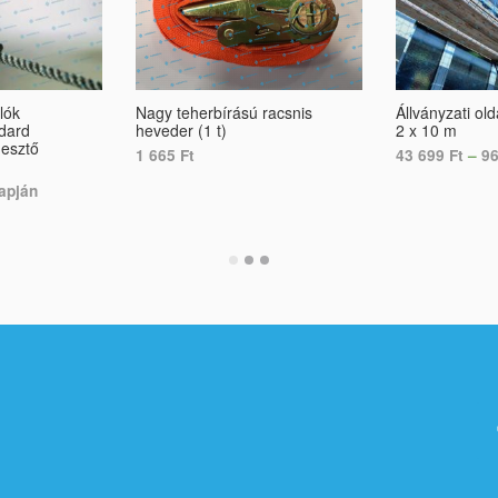
lók
Nagy teherbírású racsnis
Állványzati ol
ndard
heveder (1 t)
2 x 10 m
esztő
1 665
Ft
43 699
Ft
–
9
lapján
ADD TO CART
SELECT OPTI
S