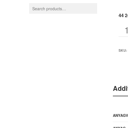
44 
SKU:
Addi
ANYAG