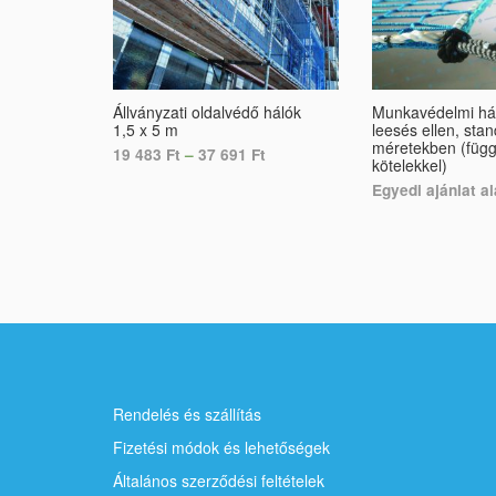
Állványzati oldalvédő hálók
Munkavédelmi há
1,5 x 5 m
leesés ellen, sta
méretekben (függ
19 483
Ft
–
37 691
Ft
kötelekkel)
Egyedi ajánlat a
SELECT OPTIONS
SELECT OPTION
Rendelés és szállítás
Fizetési módok és lehetőségek
Általános szerződési feltételek