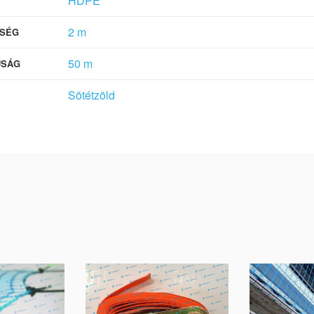
HDPE
2 m
SÉG
50 m
ÚSÁG
Sötétzöld