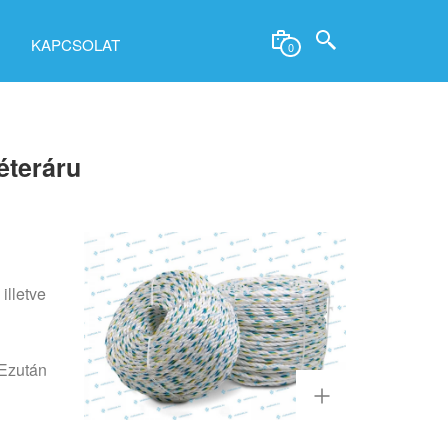
KAPCSOLAT
0
éteráru
illetve
 Ezután