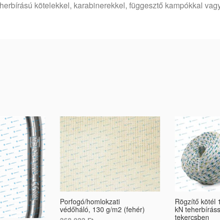
herbírású kötelekkel, karabinerekkel, függesztő kampókkal vagy
Porfogó/homlokzati
Rögzítő kötél
védőháló, 130 g/m2 (fehér)
kN teherbíráss
tekercsben