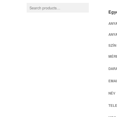
Egye
ANY
ANY
SZÍN
MÉRE
DAR
EMAI
NÉV
TEL