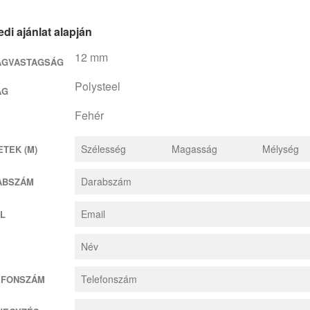
di ajánlat alapján
12 mm
AGVASTAGSÁG
Polysteel
AG
Fehér
TEK (M)
ABSZÁM
L
EFONSZÁM