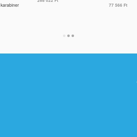
268 022
Ft
 karabiner
77 566
Ft
ADD TO CART
ADD TO CART