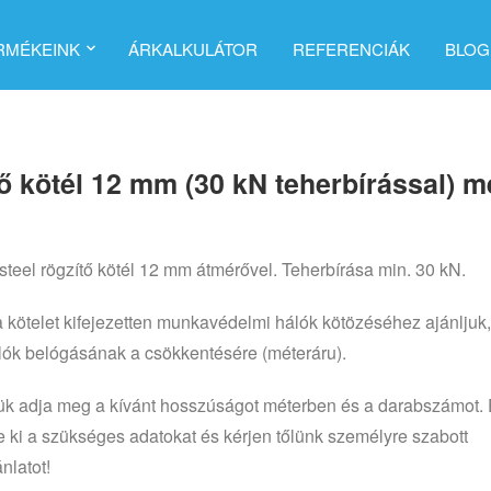
RMÉKEINK
ÁRKALKULÁTOR
REFERENCIÁK
BLOG
ő kötél 12 mm (30 kN teherbírással) m
steel rögzítő kötél 12 mm átmérővel. Teherbírása min. 30 kN.
a kötelet kifejezetten munkavédelmi hálók kötözéséhez ajánljuk, 
lók belógásának a csökkentésére (méteráru).
ük adja meg a kívánt hosszúságot méterben és a darabszámot.
se ki a szükséges adatokat és kérjen tőlünk személyre szabott
nlatot!