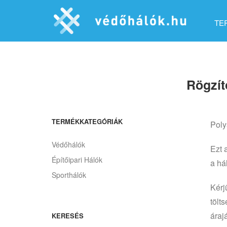
TE
Rögzít
TERMÉKKATEGÓRIÁK
Poly
Védőhálók
Ezt 
Építőipari Hálók
a há
Sporthálók
Kérj
tölt
árajá
KERESÉS