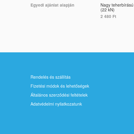
Nagy teherbírású
Egyedi ajánlat alapján
(22 kN)
SELECT OPTIONS
2 480
Ft
ADD TO CART
Rendelés és szállítás
Fizetési módok és lehetőségek
Általános szerződési feltételek
Adatvédelmi nyilatkozatunk