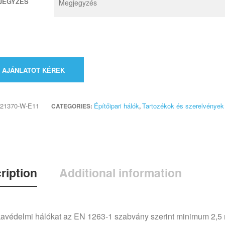
JEGYZÉS
AJÁNLATOT KÉREK
21370-W-E11
Építőipari hálók
Tartozékok és szerelvények
CATEGORIES:
,
ription
Additional information
védelmi hálókat az EN 1263-1 szabvány szerint minimum 2,5 mét