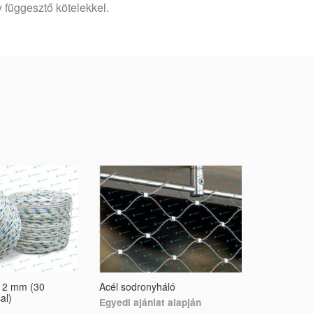
 függesztő kötelekkel.
 12 mm (30
Acél sodronyháló
Függesztő 
al)
teherbíráss
Egyedi ajánlat alapján