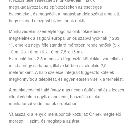
A vízszintesen kifeszített munkavédelmi hálók
megakadályozzák az építkezéseken az esetleges
baleseteket, és megvédik a magasban dolgozókat amellett,
hogy szabad mozgást biztosítanak nekik.
Munkavédelmi személyfelfogó hálóink tökéletesen
megfelelnek a szigorú európai uniós szabványoknak (1263-
1), emellett négy féle standard méretben rendelhetőek (5 x
10 m; 6 x 10 m; 10 x 10 m; 7,5 x 15 m).
Ez a hálótípus 2,5 m hosszú függesztő kötelekkel van ellátva
mind a négy sarkában, illetve körben az oldalain 2,5
méterenként. A háló széleibe integrált függesztő kötelek
megkönnyítik a telepítést, és egyenletesen viselik a terhelést.
A munkavédelmi háló (vagy más néven építési háló) a leesés
elleni védelem egyik alapeleme, használja ezeket
munkatársai védelmének érdekében.
Válassza ki a lenyíló menüpontok közül az Önnek megfelelő
méretet ill. színt, és megkapja az árat.