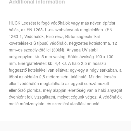
Additional information
HUCK Leesést felfogó védőhálók vagy más néven építési
hálók, az EN 1263-1 -es szabványnak megfelelően. (EN
1263-1; Védőhálók, Első rész, Biztonságtechnikai
követelések) S típusú védőháló, négyzetes kötésforma, 12
mm–es szegélykötéllel (30kN), Anyaga UV stabil
polypropylen, kb. 5 mm vastag. Kötéstávolság 100 x 100
mm. Energiafelvétel: kb. 4,4 kJ. A háló 2,5 m hosszú
függesztő kötelekkel van ellátva; egy-egy a négy sarkában, a
többi az oldalán 2,5 méterenként található. Minden leesés
elleni védőhálón megtalálható az egyedi sorszámozott
ellenőrző plomba, mely alapján lehetőség van a háló anyagát
évenként felülvizsgáltatni, melyet cégünk végez. A védőhálók
mellé műbizonylatot és szerelési utasítást adunk!