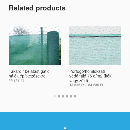
Related products
Takaró / belátást gátló
Porfogó/homlokzati
hálók építkezésekre
védőháló 75 g/m2 (kék
vagy zöld)
44 247
Ft
13 656
Ft
–
84 230
Ft
ADD TO CART
SELECT OPTIONS