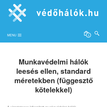
MENU
0
Munkavédelmi hálók
leesés ellen, standard
méretekben (függesztő
kötelekkel)