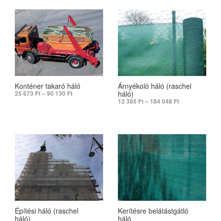
Konténer takaró háló
Árnyékoló háló (raschel
háló)
25 673
Ft
–
90 130
Ft
12 385
Ft
–
184 048
Ft
SELECT OPTIONS
SELECT OPTIONS
Építési háló (raschel
Kerítésre belátástgátló
háló)
háló