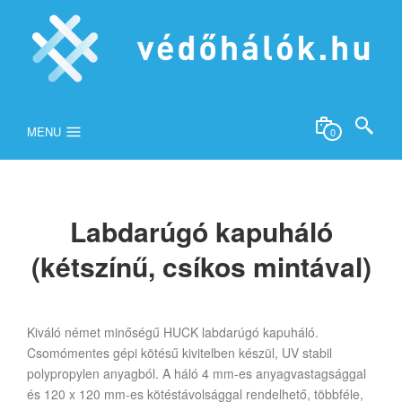
MENU
0
Labdarúgó kapuháló
(kétszínű, csíkos mintával)
Kiváló német minőségű HUCK labdarúgó kapuháló.
Csomómentes gépi kötésű kivitelben készül, UV stabil
polypropylen anyagból. A háló 4 mm-es anyagvastagsággal
és 120 x 120 mm-es kötéstávolsággal rendelhető, többféle,