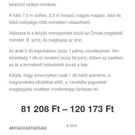
kétszínű csíkos mintával.
A háló 7,5 m széles, 2,5 m hosszú (vagyis magas), alsó és
felső mélysége több méretben választható.
Válassza ki a lenyíló menüpontok közül az Önnek megfelelő
méretet, ill. színt, és megkapja az árat.
Az árak 2 db kapuhálóra (azaz 1 párra) vonatkoznak. Van
lehetőség 1 db-ot rendelni (azaz fél párt), ebben az esetben
az ár a terméknél feltüntetett árnak a fele.
Kérjük, hogy amennyiben csak 1 db hálót szeretne, a
megrendelés elküldése előtt, a “rendelés jegyzetek”
megjegyzés rovatban mindenképp tüntesse fel.
81 208
Ft
–
120 173
Ft
4 mm
ANYAGVASTAGSÁG