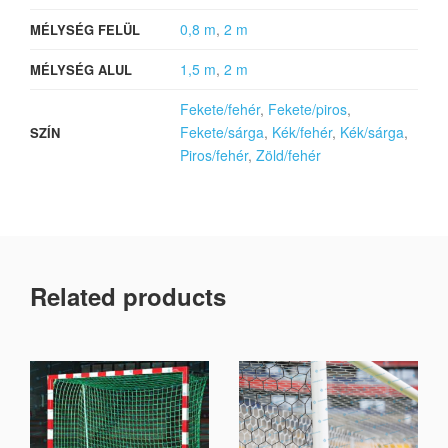
0,8 m
,
2 m
MÉLYSÉG FELÜL
1,5 m
,
2 m
MÉLYSÉG ALUL
Fekete/fehér
,
Fekete/piros
,
Fekete/sárga
,
Kék/fehér
,
Kék/sárga
,
SZÍN
Piros/fehér
,
Zöld/fehér
Related products