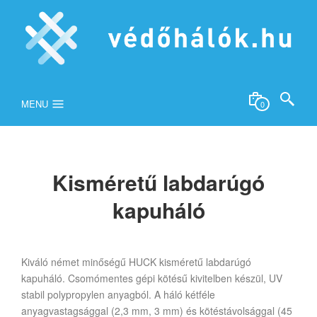
MENU
0
Kisméretű labdarúgó
kapuháló
Kiváló német minőségű HUCK kisméretű labdarúgó
kapuháló. Csomómentes gépi kötésű kivitelben készül, UV
stabil polypropylen anyagból. A háló kétféle
anyagvastagsággal (2,3 mm, 3 mm) és kötéstávolsággal (45