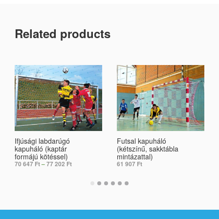
Related products
Ifjúsági labdarúgó
Futsal kapuháló
kapuháló (kaptár
(kétszínű, sakktábla
formájú kötéssel)
mintázattal)
70 647
Ft
–
77 202
Ft
61 907
Ft
SELECT OPTIONS
SELECT OPTIONS