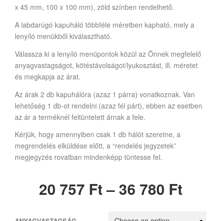
x 45 mm, 100 x 100 mm), zöld színben rendelhető.
A labdarúgó kapuháló többféle méretben kapható, mely a
lenyíló menükből kiválasztható.
Válassza ki a lenyíló menüpontok közül az Önnek megfelelő
anyagvastagságot, kötéstávolságot/lyukosztást, ill. méretet
és megkapja az árat.
Az árak 2 db kapuhálóra (azaz 1 párra) vonatkoznak. Van
lehetőség 1 db-ot rendelni (azaz fél párt), ebben az esetben
az ár a terméknél feltüntetett árnak a fele.
Kérjük, hogy amennyiben csak 1 db hálót szeretne, a
megrendelés elküldése előtt, a “rendelés jegyzetek”
megjegyzés rovatban mindenképp tüntesse fel.
20 757
Ft
–
36 780
Ft
ANYAGVASTAGSÁG