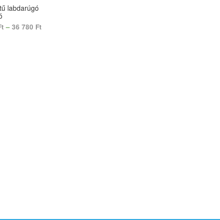
tű labdarúgó
ó
Ft
–
36 780
Ft
 OPTIONS