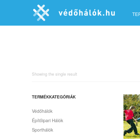
TE
Showing the single result
TERMÉKKATEGÓRIÁK
Védőhálók
Építőipari Hálók
Sporthálók