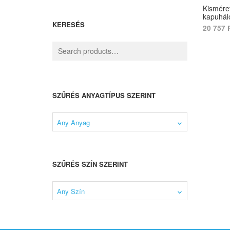
Kismére
kapuhál
KERESÉS
20 757
SELECT
SZŰRÉS ANYAGTÍPUS SZERINT
Any Anyag
SZŰRÉS SZÍN SZERINT
Any Szín