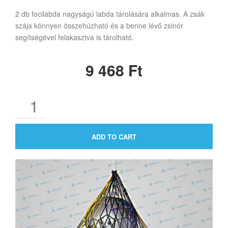
2 db focilabda nagyságú labda tárolására alkalmas. A zsák
szája könnyen összehúzható és a benne lévő zsinór
segítségével felakasztva is tárolható.
9 468
Ft
ADD TO CART