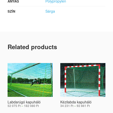
Polypropylen
ANYAG
Sárga
SZÍN
Related products
Labdarúgó kapuháló
Kézilabda kapuháló
52 075
Ft
–
182 080
Ft
34 231
Ft
–
92 861
Ft