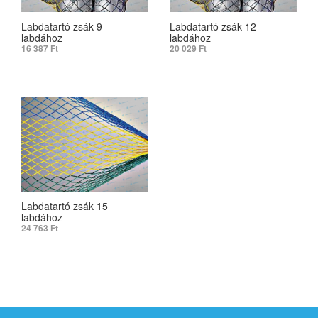
Labdatartó zsák 9
Labdatartó zsák 12
labdához
labdához
16 387
Ft
20 029
Ft
ADD TO CART
ADD TO CART
Labdatartó zsák 15
labdához
24 763
Ft
ADD TO CART