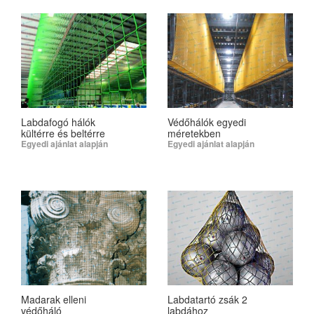
Labdafogó hálók
Védőhálók egyedi
kültérre és beltérre
méretekben
Egyedi ajánlat alapján
Egyedi ajánlat alapján
SELECT OPTIONS
SELECT OPTIONS
Madarak elleni
Labdatartó zsák 2
védőháló
labdához