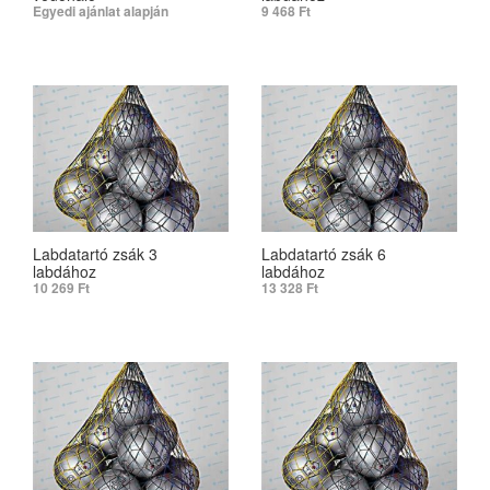
Egyedi ajánlat alapján
9 468
Ft
SELECT OPTIONS
ADD TO CART
Labdatartó zsák 3
Labdatartó zsák 6
labdához
labdához
10 269
Ft
13 328
Ft
ADD TO CART
ADD TO CART