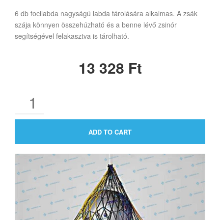
6 db focilabda nagyságú labda tárolására alkalmas. A zsák
szája könnyen összehúzható és a benne lévő zsinór
segítségével felakasztva is tárolható.
13 328
Ft
ADD TO CART