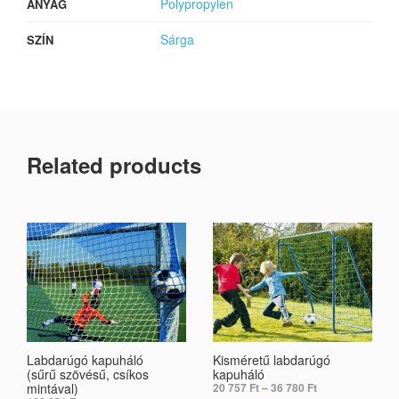
Polypropylen
ANYAG
Sárga
SZÍN
Related products
Labdarúgó kapuháló
Kisméretű labdarúgó
(sűrű szövésű, csíkos
kapuháló
mintával)
20 757
Ft
–
36 780
Ft