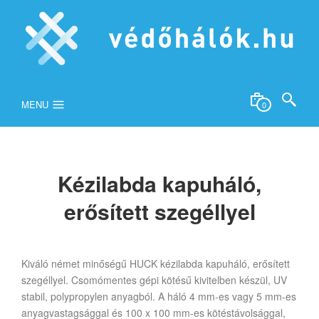
MENU
0
Kézilabda kapuháló,
erősített szegéllyel
Kiváló német minőségű HUCK kézilabda kapuháló, erősített
szegéllyel. Csomómentes gépi kötésű kivitelben készül, UV
stabil, polypropylen anyagból. A háló 4 mm-es vagy 5 mm-es
anyagvastagsággal és 100 x 100 mm-es kötéstávolsággal,