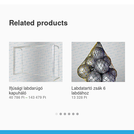
Related products
Ifjúsági labdarúgó
Labdatartó zsák 6
kapuháló
labdához
40 786
Ft
–
143 479
Ft
13 328
Ft
SELECT OPTIONS
ADD TO CART