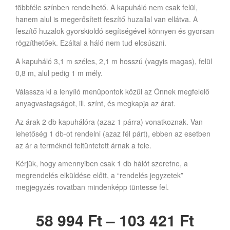
többféle színben rendelhető. A kapuháló nem csak felül,
hanem alul is megerősített feszítő huzallal van ellátva. A
feszítő huzalok gyorskioldó segítségével könnyen és gyorsan
rögzíthetőek. Ezáltal a háló nem tud elcsúszni.
A kapuháló 3,1 m széles, 2,1 m hosszú (vagyis magas), felül
0,8 m, alul pedig 1 m mély.
Válassza ki a lenyíló menüpontok közül az Önnek megfelelő
anyagvastagságot, ill. színt, és megkapja az árat.
Az árak 2 db kapuhálóra (azaz 1 párra) vonatkoznak. Van
lehetőség 1 db-ot rendelni (azaz fél párt), ebben az esetben
az ár a terméknél feltüntetett árnak a fele.
Kérjük, hogy amennyiben csak 1 db hálót szeretne, a
megrendelés elküldése előtt, a “rendelés jegyzetek”
megjegyzés rovatban mindenképp tüntesse fel.
58 994
Ft
–
103 421
Ft