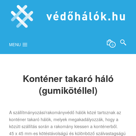
MENU
0
Konténer takaró háló
(gumikötéllel)
A szállítmányozási/rakományvédő hálók közé tartoznak az
konténer takaró hálók, melyek megakadályozzák, hogy a
közúti szállítás során a rakomány kiessen a konténerből.
45 x 45 mm-es kötéstávolságú és különböző szálvastagságú