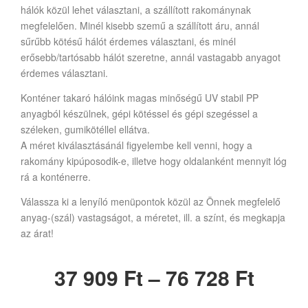
hálók közül lehet választani, a szállított rakománynak
megfelelően. Minél kisebb szemű a szállított áru, annál
sűrűbb kötésű hálót érdemes választani, és minél
erősebb/tartósabb hálót szeretne, annál vastagabb anyagot
érdemes választani.
Konténer takaró hálóink magas minőségű UV stabil PP
anyagból készülnek, gépi kötéssel és gépi szegéssel a
széleken, gumikötéllel ellátva.
A méret kiválasztásánál figyelembe kell venni, hogy a
rakomány kipúposodik-e, illetve hogy oldalanként mennyit lóg
rá a konténerre.
Válassza ki a lenyíló menüpontok közül az Önnek megfelelő
anyag-(szál) vastagságot, a méretet, ill. a színt, és megkapja
az árat!
37 909
Ft
–
76 728
Ft