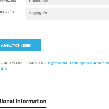
EFONSZÁM
JEGYZÉS
AJÁNLATOT KÉREK
7710-01-W-S82
Egyéb sportok
Labdafogó és elválasztó há
CATEGORIES:
,
hálók
tional information