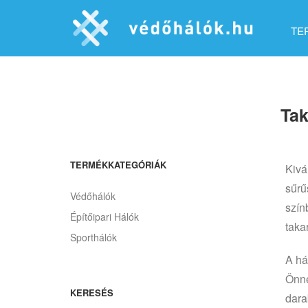
TE
Tak
TERMÉKKATEGÓRIÁK
Kivá
sűrű
Védőhálók
szín
Építőipari Hálók
taka
Sporthálók
A há
Önne
KERESÉS
dara