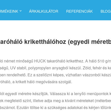
RMÉKEINK
ÁRKALKULÁTOR
REFERENCIÁK
BLOG
aróháló kriketthálóhoz (egyedi méret
ló német minőségű HUCK takaróháló kriketthez. A háló 510 g/
ségű, UV stabil, polypropylen anyagból készül. Zöld, fehér és k
ben rendelhető. Ez a szellőzni képes, vízhatlan vászonból készü
róháló, a krikett háló megóvására szolgál.
lót egyedi méretre készítjük. Válassza ki a lenyíló menüpontok 
k megfelelő színt, illetve adja meg a kívánt méreteket (méterbe
bszámot. Ezután töltse ki a szükséges adatokat és kérjen tőlün