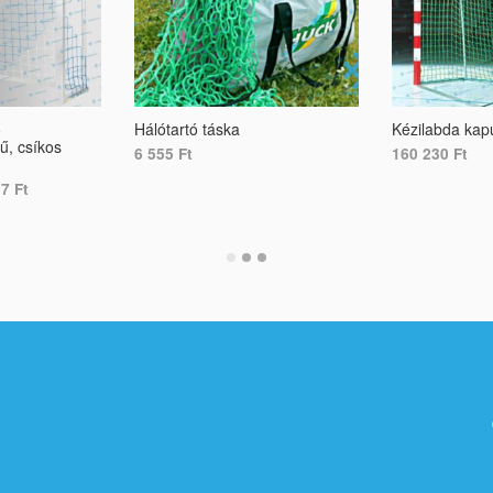
ó
Hálótartó táska
Kézilabda kapu
ű, csíkos
6 555
Ft
160 230
Ft
07
Ft
ADD TO CART
ADD TO CART
S