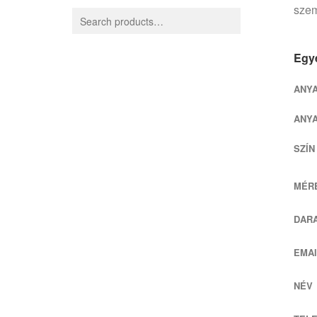
szem
Egye
ANY
ANY
SZÍN
MÉRE
DAR
EMAI
NÉV