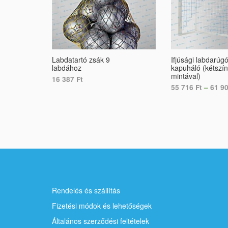
Labdatartó zsák 9
Ifjúsági labdarúg
labdához
kapuháló (kétszín
mintával)
16 387
Ft
55 716
Ft
–
61 9
ADD TO CART
SELECT OPTION
Rendelés és szállítás
Fizetési módok és lehetőségek
Általános szerződési feltételek