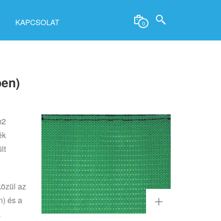
KAPCSOLAT
0
ben)
m2
ék
lt
közül az
n) és a
k