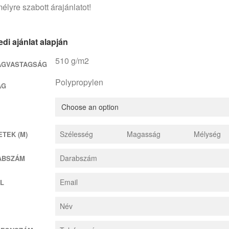
élyre szabott árajánlatot!
di ajánlat alapján
510 g/m2
AGVASTAGSÁG
Polypropylen
AG
TEK (M)
ABSZÁM
L