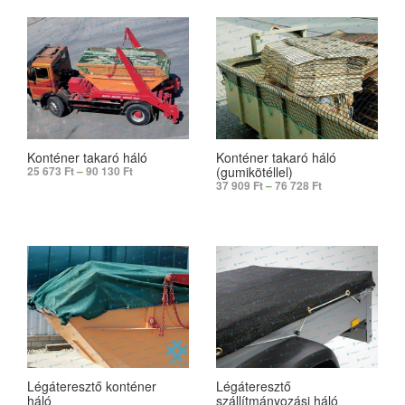
Konténer takaró háló
Konténer takaró háló
(gumikötéllel)
25 673
Ft
–
90 130
Ft
37 909
Ft
–
76 728
Ft
SELECT OPTIONS
SELECT OPTIONS
Légáteresztő konténer
Légáteresztő
háló
szállítmányozási háló