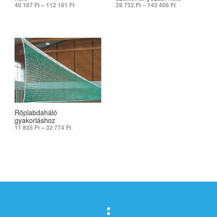
40 167
Ft
–
112 161
Ft
28 732
Ft
–
143 406
Ft
SELECT OPTIONS
SELECT OPTIONS
Röplabdaháló
gyakorláshoz
11 835
Ft
–
32 774
Ft
SELECT OPTIONS