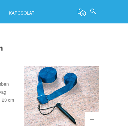
KAPCSOLAT
0
m
ínben
yag
, 23 cm