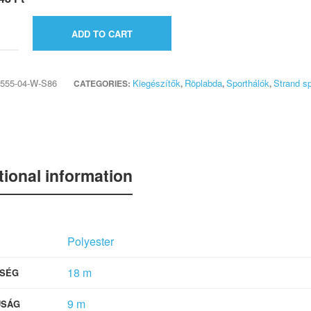
ADD TO CART
555-04-W-S86
Kiegészítők
Röplabda
Sporthálók
Strand s
CATEGORIES:
,
,
,
tional information
Polyester
18 m
SÉG
9 m
ÚSÁG