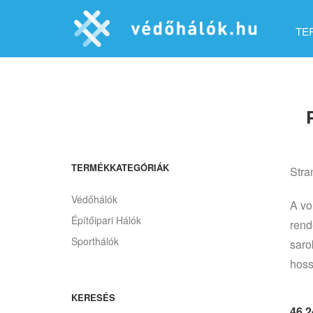
TE
TERMÉKKATEGÓRIÁK
Stra
Védőhálók
A vo
Építőipari Hálók
rend
Sporthálók
saro
hoss
KERESÉS
46 