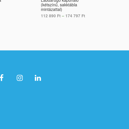
a
Labdarúgó kapuháló
Labdarúgó
(kétszínű, sakktábla
(csíkos, ka
mintázattal)
kötéssel)
112 890
Ft
–
174 797
Ft
174 797
Ft
SELECT OPTIONS
SELECT O