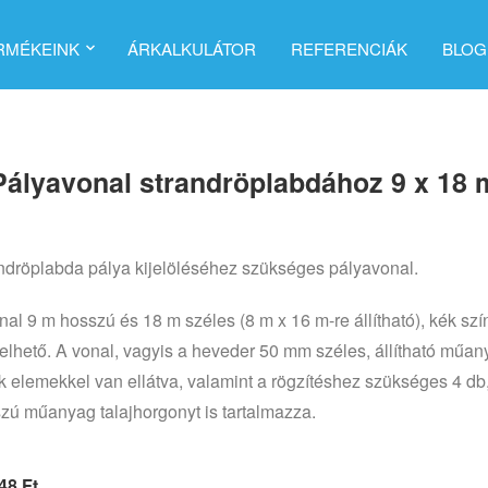
RMÉKEINK
ÁRKALKULÁTOR
REFERENCIÁK
BLOG
Pályavonal strandröplabdához 9 x 18 
ndröplabda pálya kijelöléséhez szükséges pályavonal.
nal 9 m hosszú és 18 m széles (8 m x 16 m-re állítható), kék sz
elhető. A vonal, vagyis a heveder 50 mm széles, állítható műan
k elemekkel van ellátva, valamint a rögzítéshez szükséges 4 db
zú műanyag talajhorgonyt is tartalmazza.
248
Ft