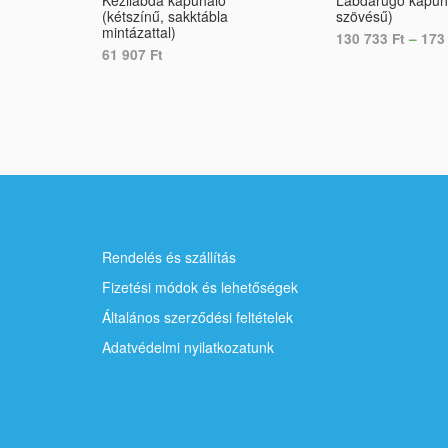
Kézilabda kapuháló
Labdarúgó kapuhá
(kétszínű, sakktábla
szövésű)
mintázattal)
130 733
Ft
–
173
61 907
Ft
SELECT OPTION
SELECT OPTIONS
Rendelés és szállítás
Fizetési módok és lehetőségek
Általános szerződési feltételek
Adatvédelmi nyilatkozatunk