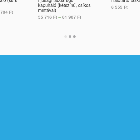
ló (sűrű
Ifjúsági labdarúgó
Hálótartó tásk
kapuháló (kétszínű, csíkos
6 555
Ft
mintával)
 704
Ft
55 716
Ft
–
61 907
Ft
ADD TO CART
S
SELECT OPTIONS