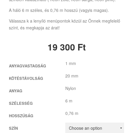
A háló 6 m széles, és 0,76 m hosszú (vagyis magas).
Válassza k a lenyíló menüpontok közül az Önnek megfelelő
színt, és megkapja az árat!
19 300
Ft
1 mm
ANYAGVASTAGSÁG
20 mm
KÖTÉSTÁVOLSÁG
Nylon
ANYAG
6 m
SZÉLESSÉG
0,76 m
HOSSZÚSÁG
SZÍN