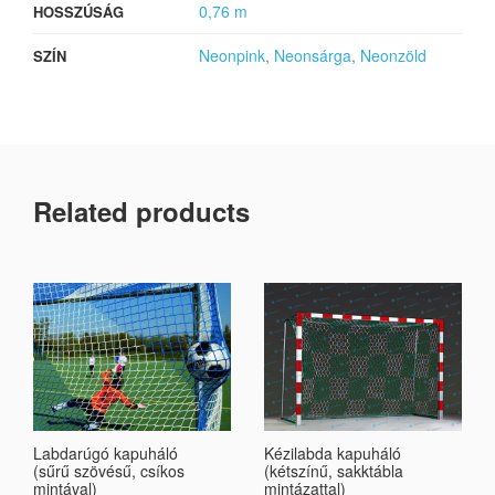
0,76 m
HOSSZÚSÁG
Neonpink
,
Neonsárga
,
Neonzöld
SZÍN
Related products
Labdarúgó kapuháló
Kézilabda kapuháló
(sűrű szövésű, csíkos
(kétszínű, sakktábla
mintával)
mintázattal)