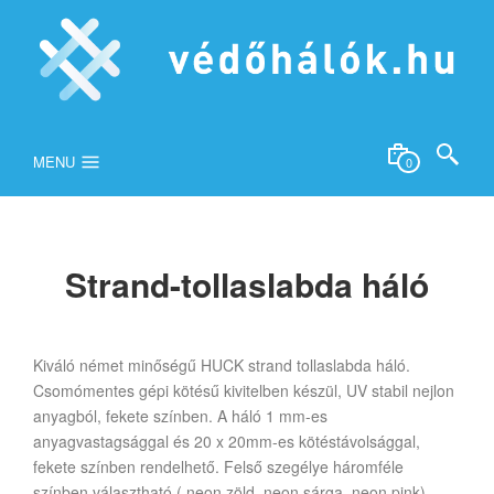
MENU
0
Strand-tollaslabda háló
Kiváló német minőségű HUCK strand tollaslabda háló.
Csomómentes gépi kötésű kivitelben készül, UV stabil nejlon
anyagból, fekete színben. A háló 1 mm-es
anyagvastagsággal és 20 x 20mm-es kötéstávolsággal,
fekete színben rendelhető. Felső szegélye háromféle
színben választható ( neon zöld, neon sárga, neon pink).