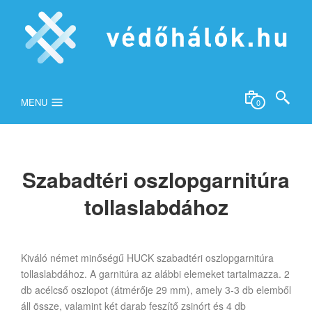
MENU
0
Szabadtéri oszlopgarnitúra
tollaslabdához
Kiváló német minőségű HUCK szabadtéri oszlopgarnitúra
tollaslabdához. A garnitúra az alábbi elemeket tartalmazza. 2
db acélcső oszlopot (átmérője 29 mm), amely 3-3 db elemből
áll össze, valamint két darab feszítő zsinórt és 4 db