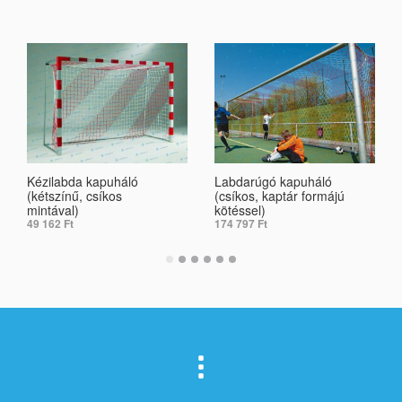
Kézilabda kapuháló
Labdarúgó kapuháló
(kétszínű, csíkos
(csíkos, kaptár formájú
mintával)
kötéssel)
49 162
Ft
174 797
Ft
SELECT OPTIONS
SELECT OPTIONS