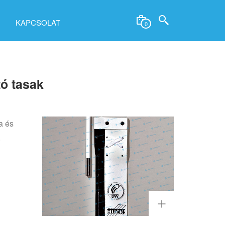
KAPCSOLAT
0
ó tasak
a és
.