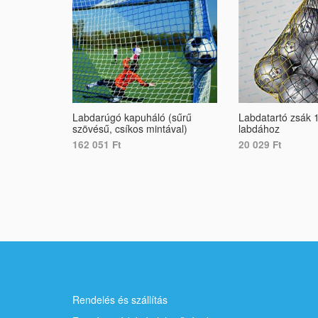
Labdarúgó kapuháló (sűrű
Labdatartó zsák 
szövésű, csíkos mintával)
labdához
162 051
Ft
20 029
Ft
SELECT OPTIONS
ADD TO CART
Rendelés és szállítás