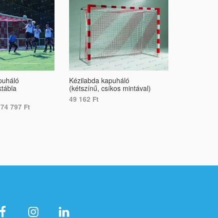
puháló
Kézilabda kapuháló
Labdafogó 
ktábla
(kétszínű, csíkos mintával)
és beltérre
49 162
Ft
Egyedi ajá
174 797
Ft
SELECT OPTIONS
SELECT O
ONS