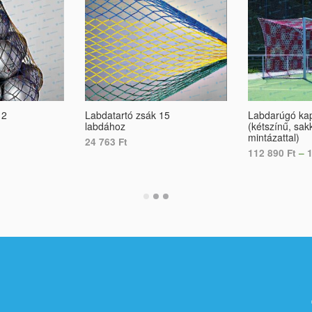
12
Labdatartó zsák 15
Labdarúgó ka
labdához
(kétszínű, sak
mintázattal)
24 763
Ft
112 890
Ft
–
ADD TO CART
SELECT OPTI