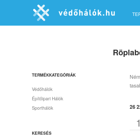
TE
Röplab
TERMÉKKATEGÓRIÁK
Néme
tasa
Védőhálók
Építőipari Hálók
26 
Sporthálók
KERESÉS