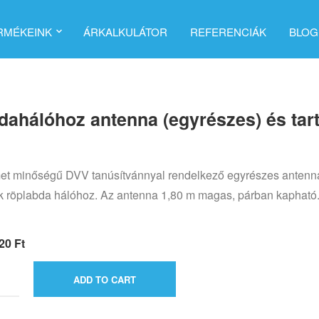
RMÉKEINK
ÁRKALKULÁTOR
REFERENCIÁK
BLOG
dahálóhoz antenna (egyrészes) és tart
t minőségű DVV tanúsítvánnyal rendelkező egyrészes antenn
k röplabda hálóhoz. Az antenna 1,80 m magas, párban kapható
220
Ft
ADD TO CART