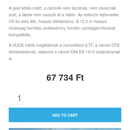
A gépi kötés miatt, a csomók nem lazulnak, nem csúsznak
szét, a labda nem csúszik át a hálón. Az exkluzív fejheveder
UV és ütés álló, hosszú élettartamú. A 13,2 m hosszú
műanyag borítású acélsodrony minden oszlopgarnitúrával
kompatibilis.
A HUCK hálók megfelelnek a nemzetközi ILTF, a német DTB
felméréseknek, valamint a német DIN EN 1510 szabványnak
is.
67 734
Ft
ADD TO CART