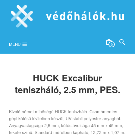
MENU
0
HUCK Excalibur
teniszháló, 2.5 mm, PES.
Kiváló német minőségű HUCK teniszháló. Csomómentes
gépi kötésű kivitelben készül, UV stabil polyester anyagból.
Anyagvastagsága 2,5 mm, kötéstávolsága 45 mm x 45 mm,
fekete színű. Standard méretben kapható, 12,72 m x 1,07 m.