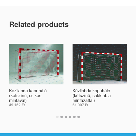
Related products
Kézilabda kapuháló
Kézilabda kapuháló
(kétszínű, csíkos
(kétszínű, sakktábla
mintával)
mintázattal)
49 162
Ft
61 907
Ft
SELECT OPTIONS
SELECT OPTIONS