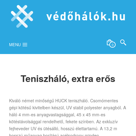
MENU
0
Teniszháló, extra erős
Kiváló német minőségű HUCK teniszháló. Csomómentes
gépi kötésű kivitelben készül, UV stabil polyester anyagból. A
háló 4 mm-es anyagvastagsággal, 45 x 45 mm-es
kötéstávolsággal rendelhető, fekete színben. Az exkluzív
fejheveder UV és ütésálló, hosszú élettartamú. A 13,2 m
hosszú műanyag borítású acélsodrony minden