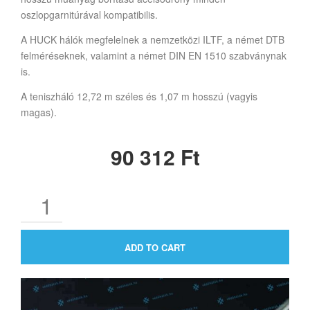
oszlopgarnitúrával kompatibilis.
A HUCK hálók megfelelnek a nemzetközi ILTF, a német DTB
felméréseknek, valamint a német DIN EN 1510 szabványnak
is.
A teniszháló 12,72 m széles és 1,07 m hosszú (vagyis
magas).
90 312
Ft
ADD TO CART