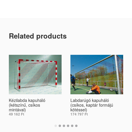
Related products
Kézilabda kapuháló
Labdarúgó kapuháló
(kétszínű, csíkos
(csíkos, kaptár formájú
mintával)
kötéssel)
49 162
Ft
174 797
Ft
SELECT OPTIONS
SELECT OPTIONS