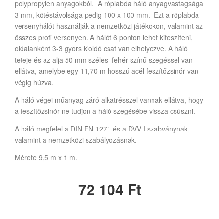
polypropylen anyagokból. A röplabda háló anyagvastagsága
3 mm, kötéstávolsága pedig 100 x 100 mm. Ezt a röplabda
versenyhálót használják a nemzetközi játékokon, valamint az
összes profi versenyen. A hálót 6 ponton lehet kifeszíteni,
oldalanként 3-3 gyors kioldó csat van elhelyezve. A háló
teteje és az alja 50 mm széles, fehér színű szegéssel van
ellátva, amelybe egy 11,70 m hosszú acél feszítőzsinór van
végig húzva.
A háló végei műanyag záró alkatrésszel vannak ellátva, hogy
a feszítőzsinór ne tudjon a háló szegésébe vissza csúszni.
A háló megfelel a DIN EN 1271 és a DVV I szabványnak,
valamint a nemzetközi szabályozásnak.
Mérete 9,5 m x 1 m.
72 104
Ft