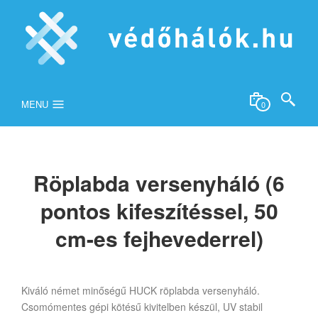
MENU
0
Röplabda versenyháló (6
pontos kifeszítéssel, 50
cm-es fejhevederrel)
Kiváló német minőségű HUCK röplabda versenyháló.
Csomómentes gépi kötésű kivitelben készül, UV stabil