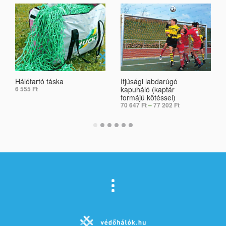
Hálótartó táska
Ifjúsági labdarúgó
kapuháló (kaptár
6 555
Ft
formájú kötéssel)
70 647
Ft
–
77 202
Ft
ADD TO CART
SELECT OPTIONS