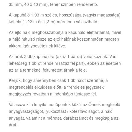
35 mm, 40 x 40 mm), fehér színben rendelhető.
A kapuháló 1,93 m széles, hosszúsága (vagyis magassága)
kétféle (1,22 m és 1,3 m) méretben választható.
Az ejtő háló meghosszabbítja a kapuháló élettartamát, mivel
a háló hátulsó része az ejtő hálónak köszönhetően nincsen
akkora igénybevételnek kitéve.
Az árak 2 db kapuhálóra (azaz 1 párra) vonatkoznak. Van
lehetőség 1 db-ot rendelni (azaz fél párt), ebben az esetben
az ár a terméknél feltüntetett árnak a fele.
Kérjük, hogy amennyiben csak 1 db hálót szeretne, a
megrendelés elküldése előtt, a “rendelés jegyzetek”
megjegyzés rovatban mindenképp tüntesse fel.
Válassza ki a lenyíló menüpontok közül az Önnek megfelelő
anyagvastagságot, lyukosztást / kötéstávolságot, a háló
anyagát, valamint a méretet, darabszámot és megkapja az
árat.