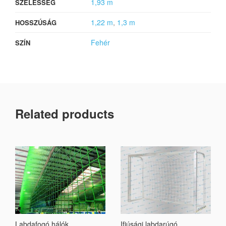
1,93 m
SZÉLESSÉG
1,22 m
,
1,3 m
HOSSZÚSÁG
Fehér
SZÍN
Related products
Labdafogó hálók
Ifjúsági labdarúgó