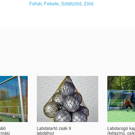
Fehér
,
Fekete
,
Sötétzöld
,
Zöld
áló
Labdatartó zsák 9
Labdarúgó ka
ormájú
labdához
(kétszínű, csí