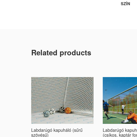
SZÍN
Related products
Labdarúgó kapuháló (sűrű
Labdarúgó kapuh
szövésű)
(csíkos, kaptár f