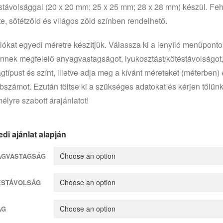
stávolsággal (20 x 20 mm; 25 x 25 mm; 28 x 28 mm) készül. Feh
te, sötétzöld és világos zöld színben rendelhető.
lókat egyedi méretre készítjük. Válassza ki a lenyíló menüponto
nnek megfelelő anyagvastagságot, lyukosztást/kötéstávolságot
gtípust és színt, illetve adja meg a kívánt méreteket (méterben) 
bszámot. Ezután töltse ki a szükséges adatokat és kérjen tőlün
élyre szabott árajánlatot!
di ajánlat alapján
AGVASTAGSÁG
ÉSTÁVOLSÁG
AG