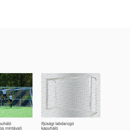
puháló
Ifjúsági labdarúgó
Ifjúsági la
kos mintával)
kapuháló
kapuháló (k