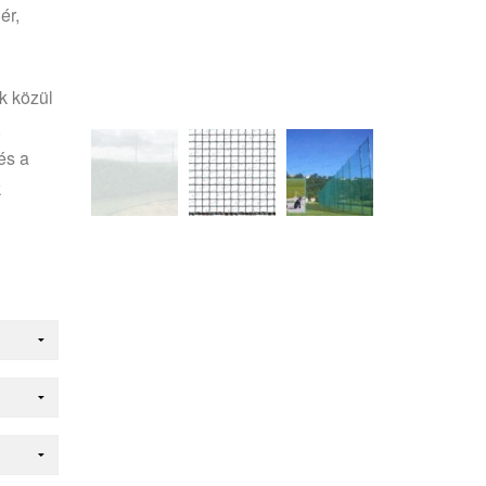
ér,
k közül
,
és a
k