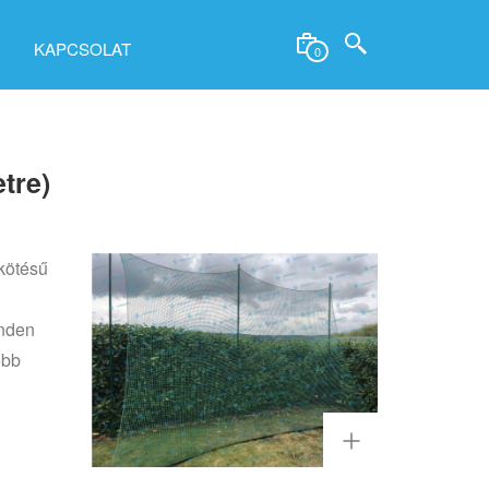
KAPCSOLAT
0
tre)
kötésű
inden
obb