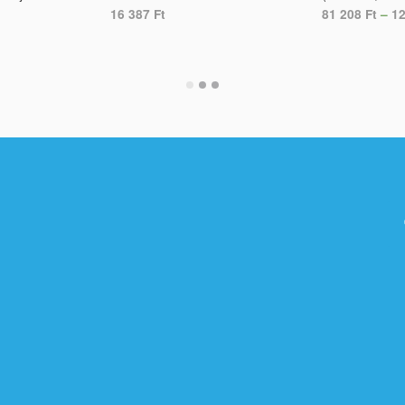
16 387
Ft
81 208
Ft
–
1
ADD TO CART
SELECT OPTI
S