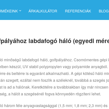
RMÉKEINK
ÁRKALKULÁTOR
REFERENCIÁK
BLOG
fpályához labdafogó háló (egyedi mére
ló minőségű labdafogó háló, golfpályához. Csomómentes gépi 
telben készül, UV stabil polypropylen vagy polyamide anyagból.
érre és beltérre is egyaránt alkalmazható. A gépi kötésű háló m
lán szegett, ezáltal nem foszlik a széleknél, továbbá a szegés j
ást is ad a hálónak. Keretkötélre a továbbiakban így már nincsen
ség, a hálót a szegésénél fogva könnyedén rögzíteni lehet.
ló három féle anyagvastagsággal (1,5 mm; 1,8 mm; 2,3 mm) és