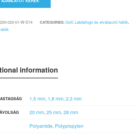
AJÁNLATOT KÉREK
200-020-01-W-S74
Golf
Labdafogó és elválasztó hálók
CATEGORIES:
,
,
hálók
tional information
1,5 mm
,
1,8 mm
,
2,3 mm
VASTAGSÁG
20 mm
,
25 mm
,
28 mm
ÁVOLSÁG
Polyamide
,
Polypropylen