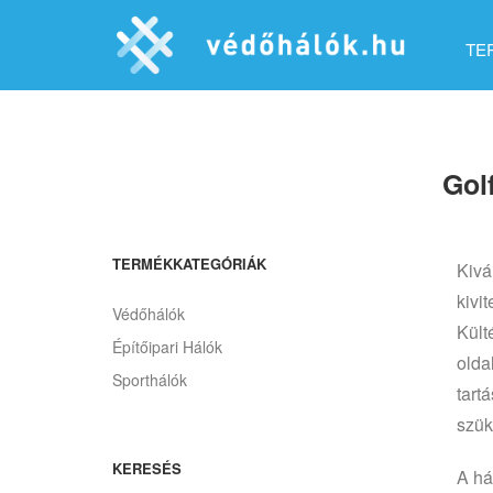
TE
Gol
TERMÉKKATEGÓRIÁK
Kivá
kivi
Védőhálók
Kült
Építőipari Hálók
olda
Sporthálók
tart
szük
KERESÉS
A há