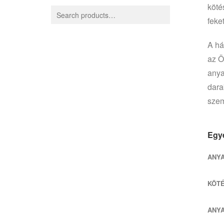
köté
feke
A há
az Ö
anya
dara
szem
Egye
ANY
KÖT
ANY