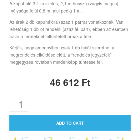
A kapuháló 3,1 m széles, 2,1 m hosszú (vagyis magas),
mélysége felül 0,8 m, alul pedig 1 m.
Az árak 2 db kapuhálóra (azaz 1 párra) vonatkoznak. Van
lehetőség 1 db-ot rendelni (azaz fél párt), ebben az esetben
az ár a terméknél feltüntetett árnak a fele.
Kérjük, hogy amennyiben csak 1 db hálót szeretne, a
megrendelés elküldése előtt, a “rendelés jegyzetek”
megjegyzés rovatban mindenképp tüntesse fel.
46 612
Ft
ADD TO CART