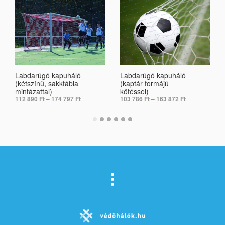
Labdarúgó kapuháló
Labdarúgó kapuháló
(kétszínű, sakktábla
(kaptár formájú
mintázattal)
kötéssel)
112 890
Ft
–
174 797
Ft
103 786
Ft
–
163 872
Ft
SELECT OPTIONS
SELECT OPTIONS