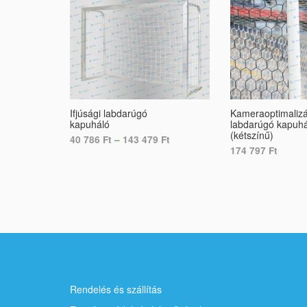
Ifjúsági labdarúgó
Kameraoptimalizá
kapuháló
labdarúgó kapuhá
(kétszínű)
40 786
Ft
–
143 479
Ft
174 797
Ft
SELECT OPTIONS
ADD TO CART
Rendelés és szállítás