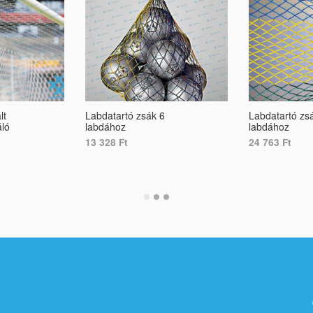
lt
Labdatartó zsák 6
Labdatartó zs
ló
labdához
labdához
13 328
Ft
24 763
Ft
ADD TO CART
ADD TO CART