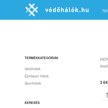
TE
TERMÉKKATEGÓRIÁK
HDPE
lesú
Védőhálók
Építőipari Hálók
3 6
Sporthálók
KERESÉS