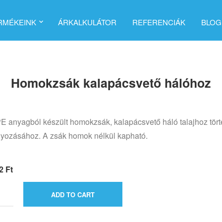
RMÉKEINK
ÁRKALKULÁTOR
REFERENCIÁK
BLOG
Homokzsák kalapácsvető hálóhoz
 anyagból készült homokzsák, kalapácsvető háló talajhoz tör
lyozásához. A zsák homok nélkül kapható.
42
Ft
ADD TO CART