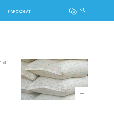
KAPCSOLAT
0
ténő