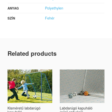
Polyethylen
ANYAG
Fehér
SZÍN
Related products
Kisméretű labdarúgó
Labdarúgó kapuháló
kapuháló
(sűrű szövésű)