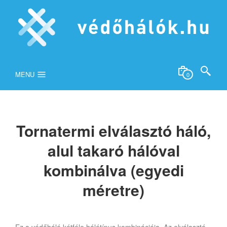
MENU
0
Tornatermi elválasztó háló,
alul takaró hálóval
kombinálva (egyedi
méretre)