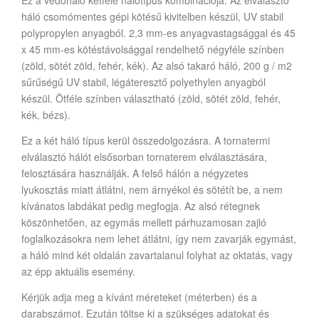
Ez a védőháló kétféle hálótípus kombinációja. Az elválasztó
háló csomómentes gépi kötésű kivitelben készül, UV stabil
polypropylen anyagból. 2,3 mm-es anyagvastagsággal és 45
x 45 mm-es kötéstávolsággal rendelhető négyféle színben
(zöld, sötét zöld, fehér, kék). Az alsó takaró háló, 200 g / m2
sűrűségű UV stabil, légáteresztő polyethylen anyagból
készül. Ötféle színben választható (zöld, sötét zöld, fehér,
kék, bézs).
Ez a két háló típus kerül összedolgozásra. A tornatermi
elválasztó hálót elsősorban tornaterem elválasztására,
felosztására használják. A felső hálón a négyzetes
lyukosztás miatt átlátni, nem árnyékol és sötétít be, a nem
kívánatos labdákat pedig megfogja. Az alsó rétegnek
köszönhetően, az egymás mellett párhuzamosan zajló
foglalkozásokra nem lehet átlátni, így nem zavarják egymást,
a háló mind két oldalán zavartalanul folyhat az oktatás, vagy
az épp aktuális esemény.
Kérjük adja meg a kívánt méreteket (méterben) és a
darabszámot. Ezután töltse ki a szükséges adatokat és