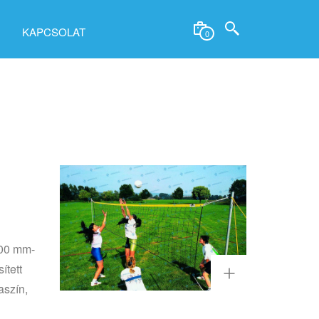
KAPCSOLAT
0
z
100 mm-
ített
aszín,