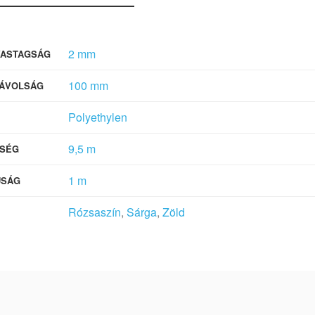
2 mm
VASTAGSÁG
100 mm
ÁVOLSÁG
Polyethylen
9,5 m
SÉG
1 m
ÚSÁG
Rózsaszín
,
Sárga
,
Zöld