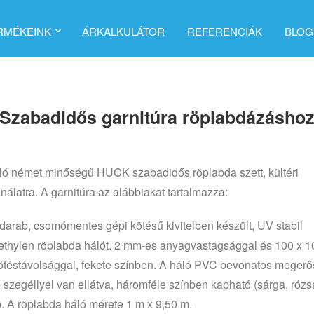
RMÉKEINK
ÁRKALKULÁTOR
REFERENCIÁK
BLOG
Szabadidős garnitúra röplabdázásho
ló német minőségű HUCK szabadidős röplabda szett, kültéri
nálatra. A garnitúra az alábbiakat tartalmazza:
darab, csomómentes gépi kötésű kivitelben készült, UV stabil
ethylen röplabda hálót. 2 mm-es anyagvastagsággal és 100 x 
ötéstávolsággal, fekete színben. A háló PVC bevonatos megerős
ő szegéllyel van ellátva, háromféle színben kapható (sárga, rózs
). A röplabda háló mérete 1 m x 9,50 m.