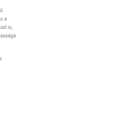
nű
ez a
cső is,
agassága
s