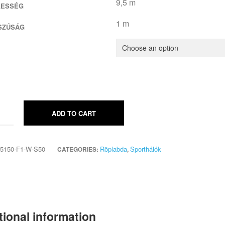
9,5 m
LESSÉG
1 m
SZÚSÁG
ADD TO CART
5150-F1-W-S50
Röplabda
Sporthálók
CATEGORIES:
,
tional information