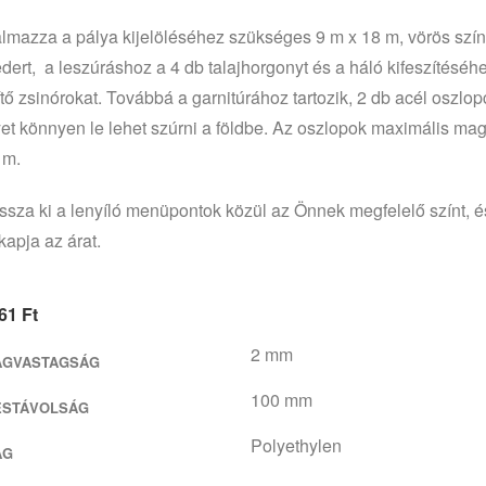
almazza a pálya kijelöléséhez szükséges 9 m x 18 m, vörös szí
dert, a leszúráshoz a 4 db talajhorgonyt és a háló kifeszítéséh
ítő zsinórokat. Továbbá a garnitúrához tartozik, 2 db acél oszlop
et könnyen le lehet szúrni a földbe. Az oszlopok maximális m
 m.
ssza ki a lenyíló menüpontok közül az Önnek megfelelő színt, é
apja az árat.
861
Ft
2 mm
AGVASTAGSÁG
100 mm
ÉSTÁVOLSÁG
Polyethylen
AG