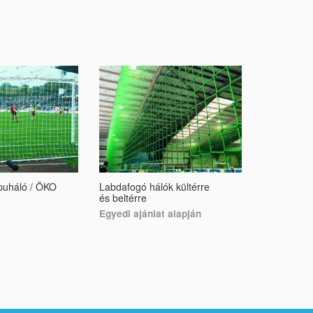
puháló / ÖKO
Labdafogó hálók kültérre
Ifjúsági la
és beltérre
kapuháló (k
sakktábla m
Egyedi ajánlat alapján
72 468
Ft
SELECT OPTIONS
SELECT O