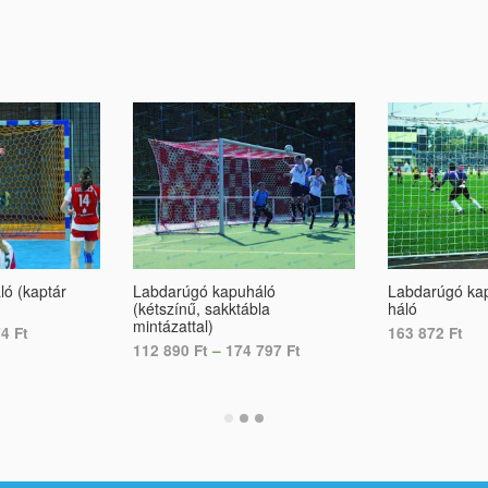
ló (kaptár
Labdarúgó kapuháló
Labdarúgó ka
(kétszínű, sakktábla
háló
mintázattal)
74
Ft
163 872
Ft
112 890
Ft
–
174 797
Ft
S
ADD TO CART
SELECT OPTIONS