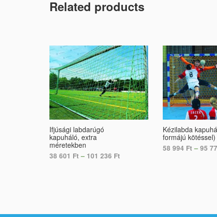
Related products
Ifjúsági labdarúgó
Kézilabda kapuhá
kapuháló, extra
formájú kötéssel)
méretekben
58 994
Ft
–
95 7
38 601
Ft
–
101 236
Ft
SELECT OPTION
SELECT OPTIONS