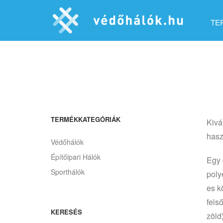
TE
TERMÉKKATEGÓRIÁK
Kivá
hasz
Védőhálók
Építőipari Hálók
Egy 
Sporthálók
poly
es k
fels
KERESÉS
zöld