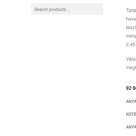
Tart
heve
fesz
mely
2,45
Vála
megk
92 
ANY
KÖT
ANY