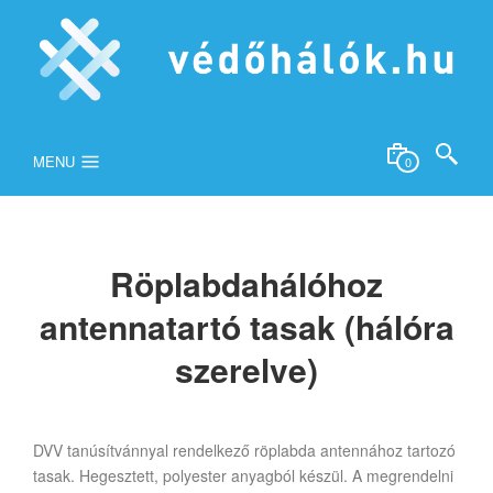
MENU
0
Röplabdahálóhoz
antennatartó tasak (hálóra
szerelve)
DVV tanúsítvánnyal rendelkező röplabda antennához tartozó
tasak. Hegesztett, polyester anyagból készül. A megrendelni