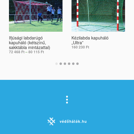
Ifjúsági labdarúgó
Kézilabda kapuháló
kapuháló (kétszínű,
„Ultra”
sakktábla mintázattal)
160 230
Ft
72 468
Ft
–
80 115
Ft
ADD TO CART
SELECT OPTIONS