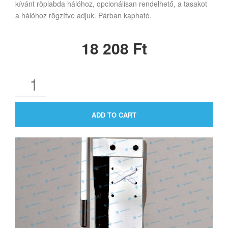
kívánt röplabda hálóhoz, opcionálisan rendelhető, a tasakot
a hálóhoz rögzítve adjuk. Párban kapható.
18 208
Ft
ADD TO CART