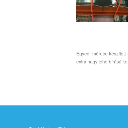
Egyedi méretre készítet
extra nagy teherbírású ker