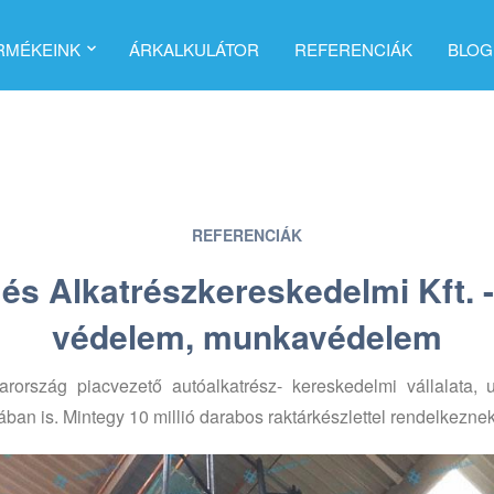
RMÉKEINK
ÁRKALKULÁTOR
REFERENCIÁK
BLOG
REFERENCIÁK
és Alkatrészkereskedelmi Kft. -
védelem, munkavédelem
ország piacvezető autóalkatrész- kereskedelmi vállalata,
an is. Mintegy 10 millió darabos raktárkészlettel rendelkeznek