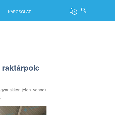
KAPCSOLAT
0
 raktárpolc
 ugyanakkor jelen vannak
.