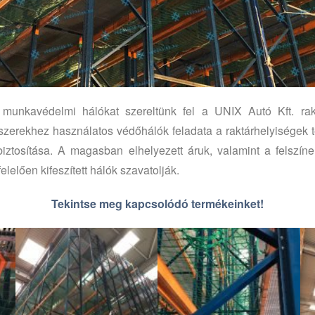
 munkavédelmi hálókat szereltünk fel a UNIX Autó Kft. ra
zerekhez használatos védőhálók feladata a raktárhelyiségek t
biztosítása. A magasban elhelyezett áruk, valamint a felszí
lelően kifeszített hálók szavatolják.
Tekintse meg kapcsolódó termékeinket!