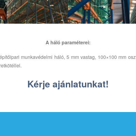
A háló paraméterei:
t építőipari munkavédelmi háló, 5 mm vastag, 100×100 mm oszt
etkötéllel.
Kérje ajánlatunkat!