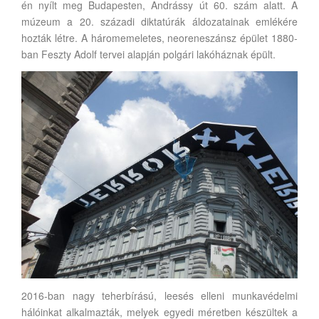
én nyílt meg Budapesten, Andrássy út 60. szám alatt. A
múzeum a 20. századi diktatúrák áldozatainak emlékére
hozták létre. A háromemeletes, neoreneszánsz épület 1880-
ban Feszty Adolf tervei alapján polgári lakóháznak épült.
2016-ban nagy teherbírású, leesés elleni munkavédelmi
hálóinkat alkalmazták, melyek egyedi méretben készültek a