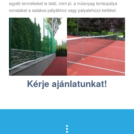
egyéb termékeket is talál, mint pl. a műanyag teniszpálya
vonalakat a salakos pályákhoz vagy pályalehúzó keféket.
Kérje ajánlatunkat!