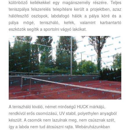
különböző kellékekkel egy magánszemély részére. Teljes
teniszpálya felszerelés telepítésre került a projektben, azaz
hálófeszítő oszlopok, labdafogó hálók a pálya köré és a
pálya mögé, teniszháló, kefék, valamint karbantartó
eszközök segítik a sportolni vágyó lakókat.
A teniszháló kiváló, német minőségű HUCK márkájú,
rendkívül erős csomózású, UV stabil, polyethylen anyagból
készült. A csomók nem lazulnak meg, nem csúsznak szét,
így a labda nem tud átcsúszni rajta. Webáruházunkban