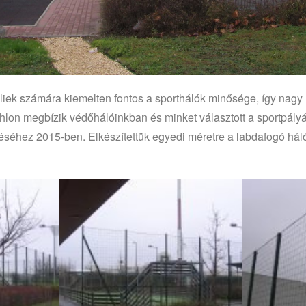
iek számára kiemelten fontos a sporthálók minősége, így nagy m
lon megbízik védőhálóinkban és minket választott a sportpály
téséhez 2015-ben. Elkészítettük egyedi méretre a labdafogó háló