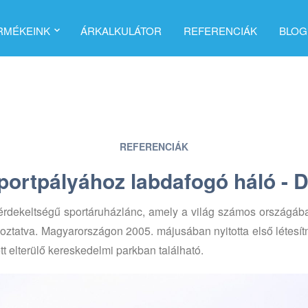
RMÉKEINK
ÁRKALKULÁTOR
REFERENCIÁK
BLOG
REFERENCIÁK
sportpályához labdafogó háló - 
érdekeltségű sportáruházlánc, amely a világ számos országába
lkoztatva. Magyarországon 2005. májusában nyitotta első létes
t elterülő kereskedelmi parkban található.