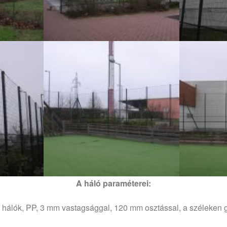
A háló paraméterei:
gó hálók, PP, 3 mm vastagsággal, 120 mm osztással, a széleken 