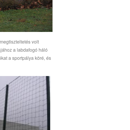
egtiszteltetés volt
ájához a labdafogó háló
kat a sportpálya köré, és