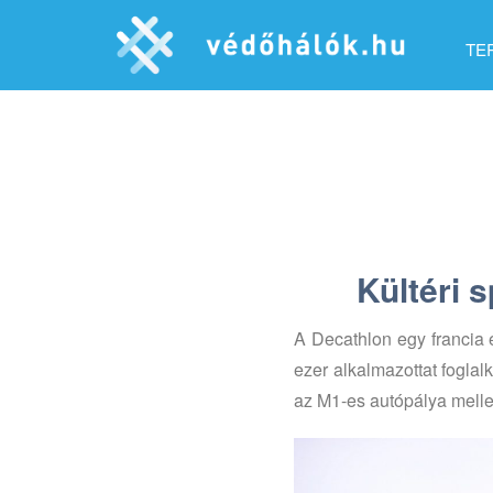
TE
Kültéri 
A Decathlon egy francia 
ezer alkalmazottat fogla
az M1-es autópálya mellet