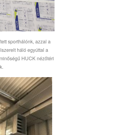
ett sporthálónk, azzal a
szerelt háló egyúttal a
ló minőségű HUCK nézőtéri
ek.