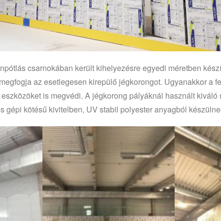
npótlás csarnokában került kihelyezésre egyedi méretben készít
 megfogja az esetlegesen kirepülő jégkorongot. Ugyanakkor a fel
i eszközöket is megvédi. A jégkorong pályáknál használt kivá
gépi kötésű kivitelben, UV stabil polyester anyagból készüln