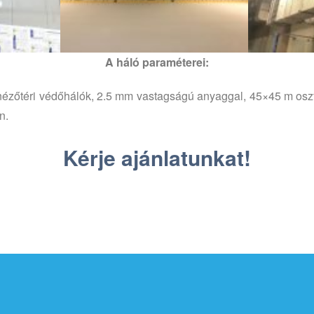
A háló paraméterei:
 nézőtéri védőhálók, 2.5 mm vastagságú anyaggal, 45×45 m oszt
n.
Kérje ajánlatunkat!