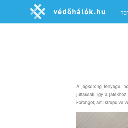
TE
A jégkorong lényege, ho
juttassák, így a játékho
korongot, ami kirepülve 