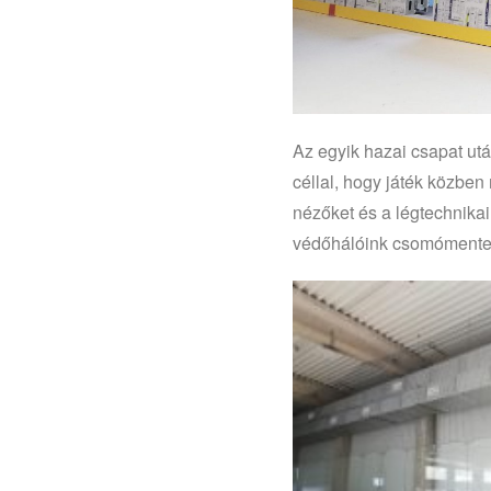
Az egyik hazai csapat utá
céllal, hogy játék közben
nézőket és a légtechnika
védőhálóink csomómentes 