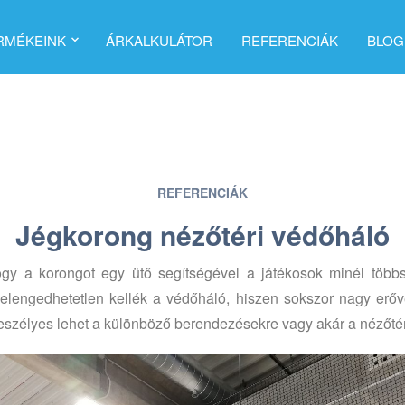
RMÉKEINK
ÁRKALKULÁTOR
REFERENCIÁK
BLOG
REFERENCIÁK
Jégkorong nézőtéri védőháló
gy a korongot egy ütő segítségével a játékosok minél többs
z elengedhetetlen kellék a védőháló, hiszen sokszor nagy erőv
veszélyes lehet a különböző berendezésekre vagy akár a nézőté