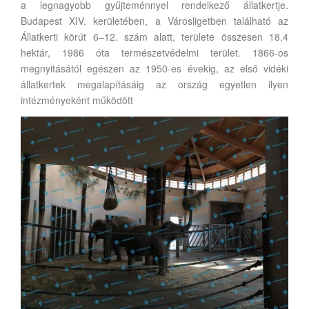
a legnagyobb gyűjteménnyel rendelkező állatkertje.
Budapest XIV. kerületében, a Városligetben található az
Állatkerti körút 6–12. szám alatt, területe összesen 18,4
hektár, 1986 óta természetvédelmi terület. 1866-os
megnyitásától egészen az 1950-es évekig, az első vidéki
állatkertek megalapításáig az ország egyetlen ilyen
intézményeként működött