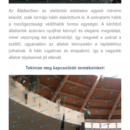
Az Állatkertben az elefántok etetésére egyedi méretre
készült, zsák formájú hálót alakítottunk ki. A szénatartó hálók
a mezőgazdasági védőhálók fontos egységei. A kérődző
állattartók számára nyújthat könnyű és elegáns megoldást,
mivel viszonylag kis lyukátmérőjű, így megvédi a szénát a
széltől, ugyanakkor az állatok könnyedén a táplálékhoz
juthatnak. A háló rugalmas és strapabíró, így a nagyobb
állatok tépéseinek jól ellenáll.
Tekintse meg kapcsolódó termékeinket!