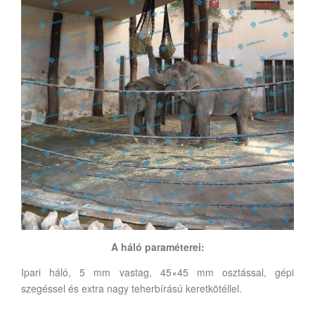
A háló paraméterei:
Ipari háló, 5 mm vastag, 45×45 mm osztással, gépi
szegéssel és extra nagy teherbírású keretkötéllel.