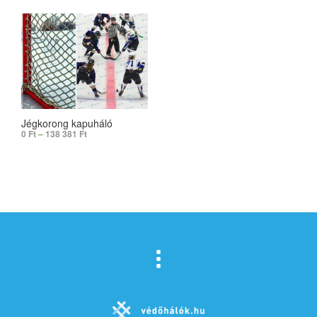
Jégkorong kapuháló
0
Ft
–
138 381
Ft
SELECT OPTIONS